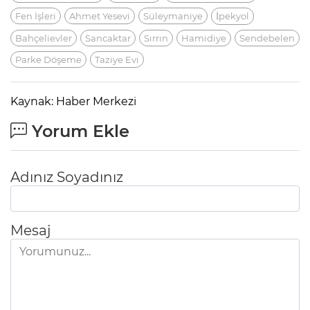
Fen İşleri
Ahmet Yesevi
Süleymaniye
İpekyol
Bahçelievler
Sancaktar
Sırrın
Hamidiye
Sendebelen
Parke Döşeme
Taziye Evi
Kaynak: Haber Merkezi
Yorum Ekle
Adınız Soyadınız
Mesaj