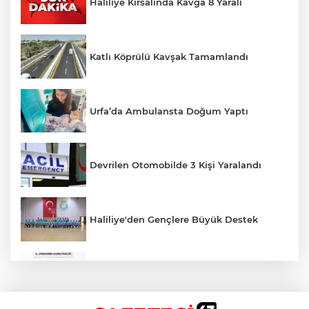
Haliliye Kırsalında Kavga 8 Yaralı
Katlı Köprülü Kavşak Tamamlandı
Urfa’da Ambulansta Doğum Yaptı
Devrilen Otomobilde 3 Kişi Yaralandı
Haliliye'den Gençlere Büyük Destek
Çok Sayıda Ürün Ele Geçirildi