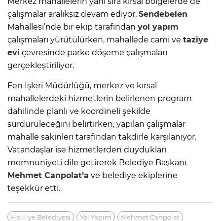
Merkez mahallelerin yanı sıra kırsal bölgelerde de
çalışmalar aralıksız devam ediyor.
Sendebelen
Mahallesi’nde bir ekip tarafından
yol yapım
çalışmaları yürütülürken, mahallede cami ve
taziye
evi
çevresinde parke döşeme çalışmaları
gerçekleştiriliyor.
Fen İşleri Müdürlüğü, merkez ve kırsal
mahallelerdeki hizmetlerin belirlenen program
dahilinde planlı ve koordineli şekilde
sürdürüleceğini belirtirken, yapılan çalışmalar
mahalle sakinleri tarafından takdirle karşılanıyor.
Vatandaşlar ise hizmetlerden duydukları
memnuniyeti dile getirerek Belediye Başkanı
Mehmet Canpolat’a
ve belediye ekiplerine
teşekkür etti.
Haliliye Belediyesi
Yol Yapım
Mehmet Canpolat