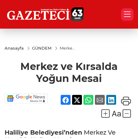
Anasayfa
GÜNDEM
Merkez
ve
Kırsalda
Merkez ve Kırsalda
Yoğun
Mesai
Yoğun Mesai
Haliliye Belediyesi’nden
Merkez Ve