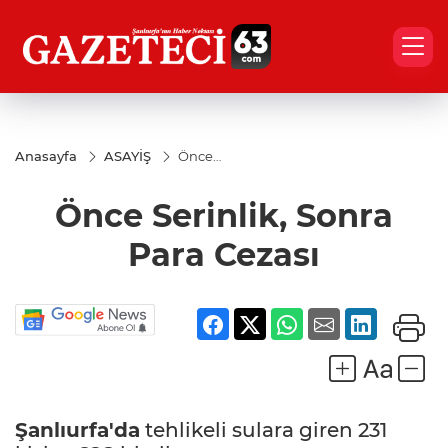
Anasayfa
ASAYİŞ
Önce
Serinlik,
Sonra
Önce Serinlik, Sonra
Para
Cezası
Para Cezası
Şanlıurfa'da
tehlikeli sulara giren 231