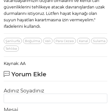
vatandaşlarımızın duyarlı olmalarını ve kendi can
güvenliklerini tehlikeye atacak davranışlardan uzak
durmalarını istiyoruz. Lütfen hayat kaynağı olan
suyun hayatları karartmasına izin vermeyelim."
ifadelerini kullandı.
Şanlıurfa
Boğulma
Vali
Para Cezası
Kanal
Sulama
Tehlike
Kaynak: AA
Yorum Ekle
Adınız Soyadınız
Mesaj