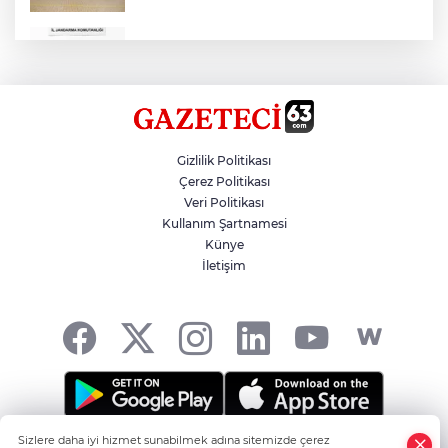
Çok Sayıda Ürün Ele Geçirildi
Hikmet Başak’tan Ulaşım Çalışması
Gizlilik Politikası
Çerez Politikası
Veri Politikası
Atatürk Bulvarında Asfalt Yenileniyor
Kullanım Şartnamesi
Künye
İletişim
Gazze'de Soykırım Devam Ediyor
Sizlere daha iyi hizmet sunabilmek adına sitemizde çerez