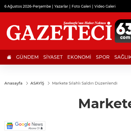
6 Ağustos 2026-Perşembe
Yazarlar
Foto Galeri
Video Galeri
GÜNDEM
SİYASET
EKONOMİ
SPOR
SAĞLI
Anasayfa
ASAYİŞ
Markete Silahlı Saldırı Düzenlendi
Markete