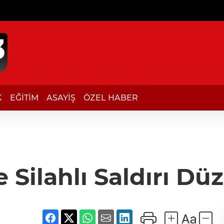
K
EĞİTİM
ASAYİŞ
ÖZEL HABER
 Silahlı Saldırı Dü