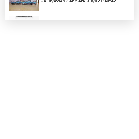
Haliliye'den Gençlere Büyük Destek
Çok Sayıda Ürün Ele Geçirildi
Hikmet Başak’tan Ulaşım Çalışması
Atatürk Bulvarında Asfalt Yenileniyor
Gazze'de Soykırım Devam Ediyor