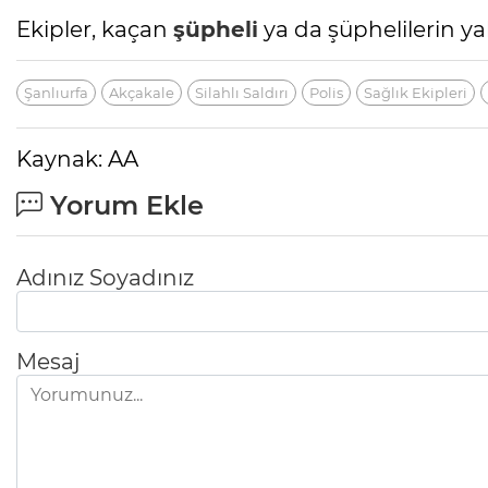
Ekipler, kaçan
şüpheli
ya da şüphelilerin ya
Şanlıurfa
Akçakale
Silahlı Saldırı
Polis
Sağlık Ekipleri
Kaynak: AA
Yorum Ekle
Adınız Soyadınız
Mesaj