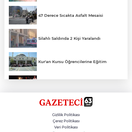
47 Derece Sıcakta Asfalt Mesaisi
Silahlı Saldırıda 2 Kişi Yaralandı
Kur'an Kursu Öğrencilerine Eğitim
Otomobil Eşeğe Çarptı 4 Yaralı
Siverek’te Mahmut Gülel Dönemi
Gizlilik Politikası
Çerez Politikası
Veri Politikası
Filistin Konvoyuna Coşkulu Karşılama