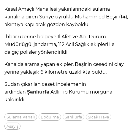
Kırsal Amaçlı Mahallesi yakınlarındaki sulama
kanalına giren Suriye uyruklu Muhammed Beşir (14),
akıntıya kapılarak gözden kayboldu.
İhbar üzerine bölgeye İl Afet ve Acil Durum
Müdürlüğü, jandarma, 112 Acil Sağlık ekipleri ile
dalgıç polisler yönlendirildi.
Kanalda arama yapan ekipler, Beşir'in cesedini olay
yerine yaklaşık 6 kilometre uzaklıkta buldu.
Sudan çıkarılan ceset incelemenin
ardından
Şanlıurfa
Adli Tıp Kurumu morguna
kaldırıldı.
Sulama Kanalı
Boğulma
Şanlıurfa
Sıcak Hava
Asayiş