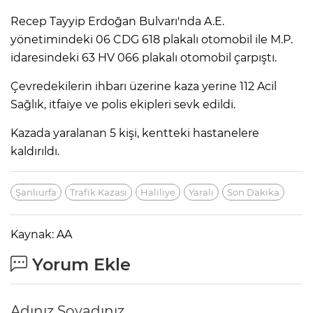
Recep Tayyip Erdoğan Bulvarı'nda A.E.
yönetimindeki 06 CDG 618 plakalı otomobil ile M.P.
idaresindeki 63 HV 066 plakalı otomobil çarpıştı.
Çevredekilerin ihbarı üzerine kaza yerine 112 Acil
Sağlık, itfaiye ve polis ekipleri sevk edildi.
Kazada yaralanan 5 kişi, kentteki hastanelere
kaldırıldı.
Şanlıurfa
Trafik Kazası
Haliliye
Yaralı
Son Dakika
Kaynak: AA
Yorum Ekle
Adınız Soyadınız