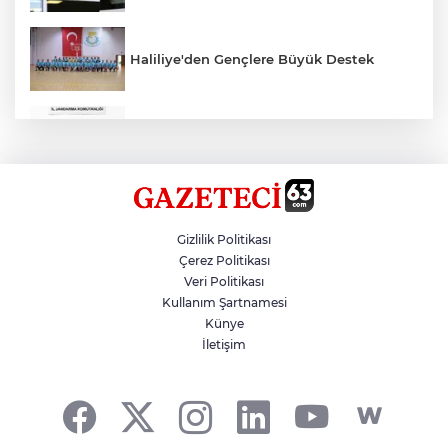
Haliliye'den Gençlere Büyük Destek
Çok Sayıda Ürün Ele Geçirildi
Hikmet Başak’tan Ulaşım Çalışması
Gizlilik Politikası
Çerez Politikası
Veri Politikası
Atatürk Bulvarında Asfalt Yenileniyor
Kullanım Şartnamesi
Künye
İletişim
Gazze'de Soykırım Devam Ediyor