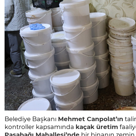
Belediye Başkanı
Mehmet Canpolat’ın
tali
kontroller kapsamında
kaçak üretim
faaliy
Paşabağı Mahallesi’nde
bir binanın zemin