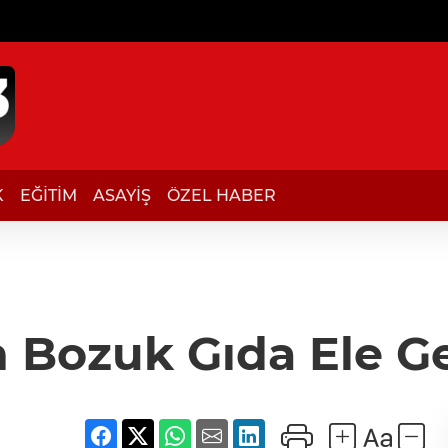
K
EĞİTİM
ASAYİŞ
ÖZEL HABER
n Bozuk Gıda Ele Ge