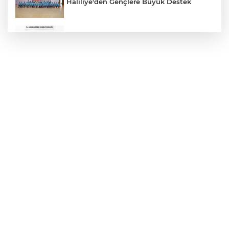
Haliliye'den Gençlere Büyük Destek
Çok Sayıda Ürün Ele Geçirildi
Hikmet Başak’tan Ulaşım Çalışması
Atatürk Bulvarında Asfalt Yenileniyor
Gazze'de Soykırım Devam Ediyor