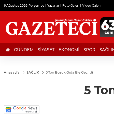
6 Ağustos 2026-Perşembe
Yazarlar
Foto Galeri
Video Galeri
GÜNDEM
SİYASET
EKONOMİ
SPOR
SAĞLI
Anasayfa
SAĞLIK
5 Ton Bozuk Gıda Ele Geçirdi
5 To