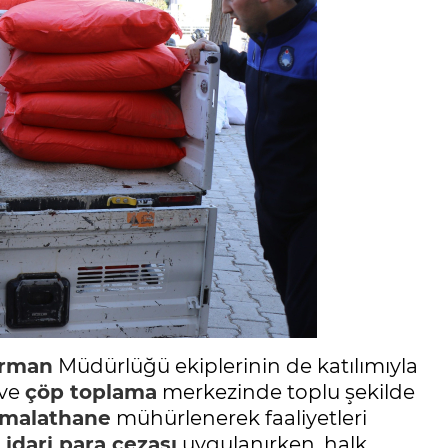
Orman
Müdürlüğü ekiplerinin de katılımıyla
 ve
çöp toplama
merkezinde toplu şekilde
imalathane
mühürlenerek faaliyetleri
L
idari para cezası
uygulanırken, halk