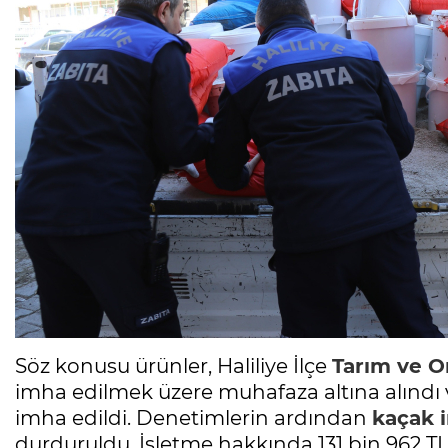
Söz konusu ürünler, Haliliye İlçe
Tarım ve 
imha edilmek üzere muhafaza altına alındı
imha edildi. Denetimlerin ardından
kaçak 
durduruldu. İşletme hakkında 131 bin 962 T