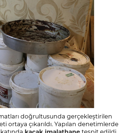
matları doğrultusunda gerçekleştirilen
eti ortaya çıkarıldı. Yapılan denetimlerde
 katında
kaçak imalathane
tespit edildi.