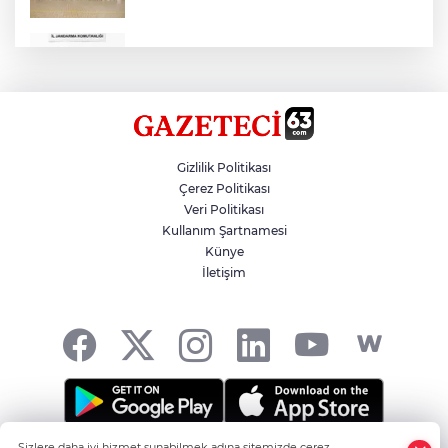
Çok Sayıda Ürün Ele Geçirildi
Hikmet Başak’tan Ulaşım Çalışması
Gizlilik Politikası
Çerez Politikası
Veri Politikası
Atatürk Bulvarında Asfalt Yenileniyor
Kullanım Şartnamesi
Künye
İletişim
Gazze'de Soykırım Devam Ediyor
Sizlere daha iyi hizmet sunabilmek adına sitemizde çerez