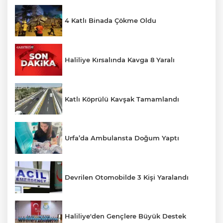
4 Katlı Binada Çökme Oldu
Haliliye Kırsalında Kavga 8 Yaralı
Katlı Köprülü Kavşak Tamamlandı
Urfa’da Ambulansta Doğum Yaptı
Devrilen Otomobilde 3 Kişi Yaralandı
Haliliye'den Gençlere Büyük Destek