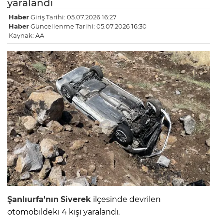
yaralandı
Haber
Giriş Tarihi: 05.07.2026 16:27
Haber
Güncellenme Tarihi: 05.07.2026 16:30
Kaynak: AA
Şanlıurfa'nın
Siverek
ilçesinde devrilen
otomobildeki 4 kişi yaralandı.