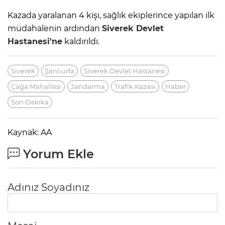
Kazada yaralanan 4 kişi, sağlık ekiplerince yapılan ilk
müdahalenin ardından
Siverek
Devlet
Hastanesi'ne
kaldırıldı.
Siverek
Şanlıurfa
Siverek Devlet Hastanesi
Çağa Mahallesi
Jandarma
Trafik Kazası
Haber
Son Dakika
Kaynak: AA
Yorum Ekle
Adınız Soyadınız