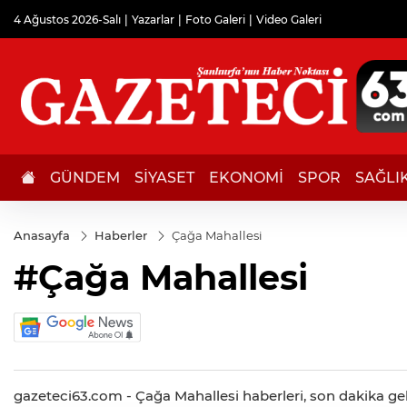
4 Ağustos 2026-Salı
Yazarlar
Foto Galeri
Video Galeri
GÜNDEM
SİYASET
EKONOMİ
SPOR
SAĞLI
Anasayfa
Haberler
Çağa Mahallesi
#Çağa Mahallesi
gazeteci63.com - Çağa Mahallesi haberleri, son dakika geli