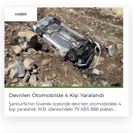
HABER
Devrilen Otomobilde 4 Kişi Yaralandı
Şanlıurfa'nın Siverek ilçesinde devrilen otomobildeki 4
kişi yaralandı. M.B. idaresindeki 79 ABS 888 plakalı
otomobil, Siverek-Diyarbakır kara yolu kırsal Çağa
Mahallesi yakınlarında devrildi. İhbar üzerine kaza
yerine sağlık, polis ve jandarma ekipleri sevk edildi.
Kazada yaralanan 4 kişi, sağlık ekiplerince yapılan ilk