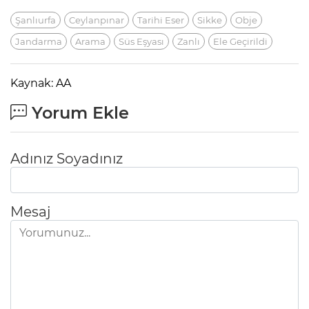
Şanlıurfa
Ceylanpınar
Tarihi Eser
Sikke
Obje
Jandarma
Arama
Süs Eşyası
Zanlı
Ele Geçirildi
Kaynak: AA
Yorum Ekle
Adınız Soyadınız
Mesaj