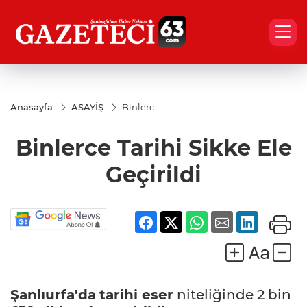
Anasayfa
ASAYİŞ
Binlerce
Tarihi
Sikke
Binlerce Tarihi Sikke Ele
Ele
Geçirildi
Geçirildi
Şanlıurfa'da
tarihi eser
niteliğinde 2 bin