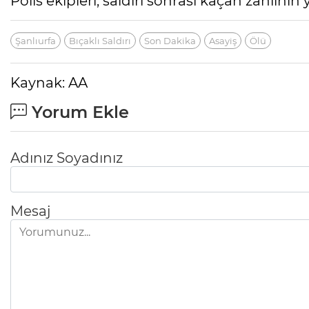
Polis ekipleri, saldırı sonrası kaçan zanlının
Şanlıurfa
Bıçaklı Saldırı
Son Dakika
Asayiş
Ölü
Kaynak: AA
Yorum Ekle
Adınız Soyadınız
Mesaj