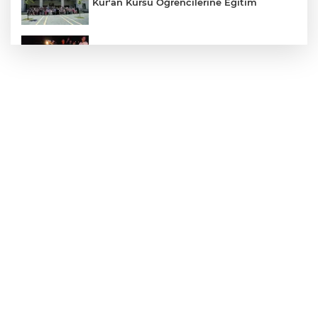
Kur'an Kursu Öğrencilerine Eğitim
Otomobil Eşeğe Çarptı 4 Yaralı
Siverek’te Mahmut Gülel Dönemi
Filistin Konvoyuna Coşkulu Karşılama
Kazada 1 Kişi Öldü, 1 Kişi Yaralandı