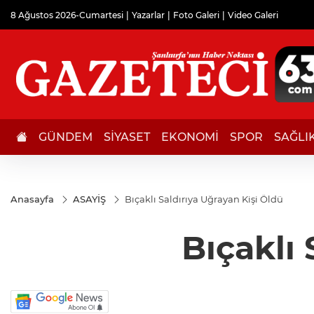
8 Ağustos 2026-Cumartesi
Yazarlar
Foto Galeri
Video Galeri
GÜNDEM
SİYASET
EKONOMİ
SPOR
SAĞLI
Anasayfa
ASAYİŞ
Bıçaklı Saldırıya Uğrayan Kişi Öldü
Bıçaklı 