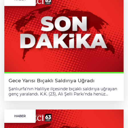
Gece Yarısı Bıçaklı Saldırıya Uğradı
Şanlıurfa'nın Haliliye ilçesinde bıçaklı saldırıya uğrayan
genç yaralandı. K.K. (23), Ali Şelli Parkı'nda henüz
kimliği belirlenemeyen bir kişinin bıçaklı saldırısına
uğradı. İhbar üzerine bölgeye sağlık ve polis ekipleri
sevk edildi. Saldırıda yaralanan genç, ambulansla
Mehmet Akif İnan Devlet Hastanesi'ne kaldırıldı. Polis
HABER
ekipleri, kaçan zanlının yakalanması için çalışma
başlattı.