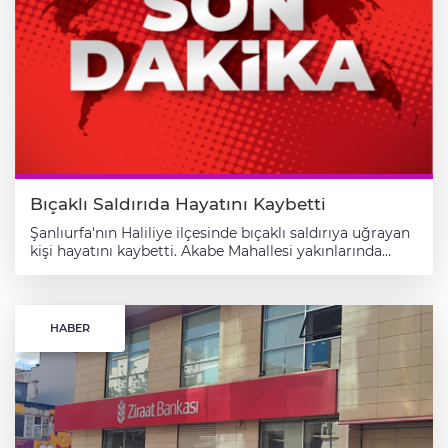
Bıçaklı Saldırıda Hayatını Kaybetti
Şanlıurfa'nın Haliliye ilçesinde bıçaklı saldırıya uğrayan
kişi hayatını kaybetti. Akabe Mahallesi yakınlarında
Yılmaz Beyazkuş (25), henüz kimliği tespit edilemeyen
bir kişinin bıçaklı saldırısına uğradı. Ağır yaralanan
Beyazkuş, ambulansla Balıklıgöl Devlet Hastanesi'ne
kaldırıldı. Beyazkuş, müdahaleye rağmen kurtarılamadı.
HABER
Polis ekipleri, saldırı sonrası kaçan zanlının yakalanması
için çalışma başlattı.