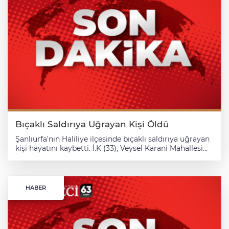
Bıçaklı Saldırıya Uğrayan Kişi Öldü
Şanlıurfa'nın Haliliye ilçesinde bıçaklı saldırıya uğrayan
kişi hayatını kaybetti. İ.K (33), Veysel Karani Mahallesi
yakınlarında henüz kimliği tespit edilemeyen bir kişinin
bıçaklı saldırısına uğradı. Ağır yaralanan Karademir,
ambulansla Mehmet Akif İnan Devlet Hastanesi'ne
kaldırıldı. Karademir, müdahaleye rağmen
HABER
kurtarılamadı. Polis ekipleri, saldırı sonrası kaçan
zanlının yakalanması için çalışma başlattı.