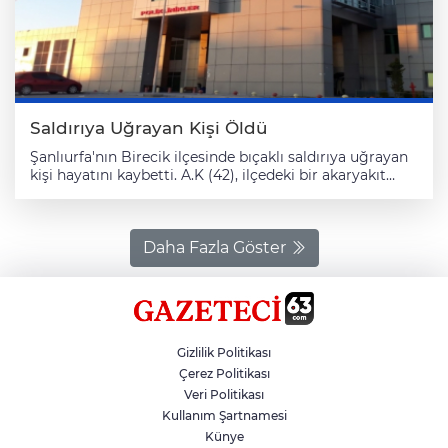
Saldırıya Uğrayan Kişi Öldü
Şanlıurfa'nın Birecik ilçesinde bıçaklı saldırıya uğrayan
kişi hayatını kaybetti. A.K (42), ilçedeki bir akaryakıt
istasyonunda henüz bilinmeyen bir nedenle tartıştığı
S.K'nin (17) bıçaklı saldırısına uğradı. Ağır yaralanan A.K,
kaldırıldığı Birecik Devlet Hastanesi'nde kurtarılamadı.
Polis, kaçan zanlıyı yakalamak için çalışma başlattı.
Daha Fazla Göster
Gizlilik Politikası
Çerez Politikası
Veri Politikası
Kullanım Şartnamesi
Künye