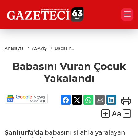
Anasayfa
ASAYİŞ
Babasını
Vuran
Çocuk
Babasını Vuran Çocuk
Yakalandı
Yakalandı
Şanlıurfa'da
babasını silahla yaralayan