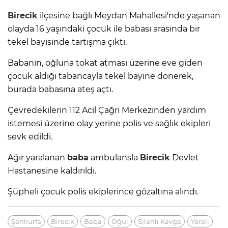
Birecik
ilçesine bağlı Meydan Mahallesi'nde yaşanan
olayda 16 yaşındaki çocuk ile babası arasında bir
tekel bayisinde tartışma çıktı.
Babanın, oğluna tokat atması üzerine eve giden
çocuk aldığı tabancayla tekel bayine dönerek,
burada babasına ateş açtı.
Çevredekilerin 112 Acil Çağrı Merkezinden yardım
istemesi üzerine olay yerine polis ve sağlık ekipleri
sevk edildi.
Ağır yaralanan
baba
ambulansla
Birecik
Devlet
Hastanesine kaldırıldı.
Şüpheli çocuk polis ekiplerince gözaltına alındı.
Şanlıurfa
Birecik
Baba
Oğul
Silahlı Kavga
Yaralı