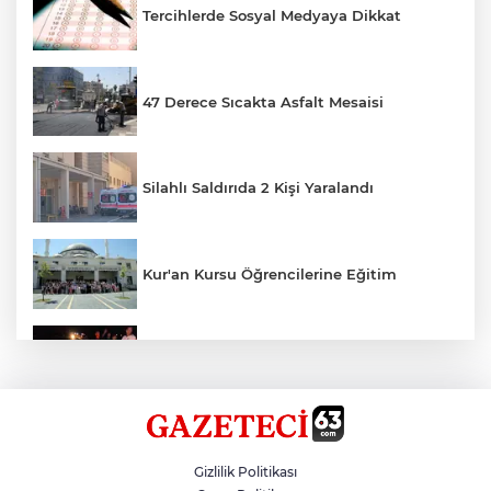
Tercihlerde Sosyal Medyaya Dikkat
47 Derece Sıcakta Asfalt Mesaisi
Silahlı Saldırıda 2 Kişi Yaralandı
Kur'an Kursu Öğrencilerine Eğitim
Otomobil Eşeğe Çarptı 4 Yaralı
Siverek’te Mahmut Gülel Dönemi
Gizlilik Politikası