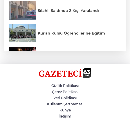
Silahlı Saldırıda 2 Kişi Yaralandı
Kur'an Kursu Öğrencilerine Eğitim
Otomobil Eşeğe Çarptı 4 Yaralı
Siverek’te Mahmut Gülel Dönemi
Gizlilik Politikası
Çerez Politikası
Veri Politikası
Filistin Konvoyuna Coşkulu Karşılama
Kullanım Şartnamesi
Künye
İletişim
Kazada 1 Kişi Öldü, 1 Kişi Yaralandı