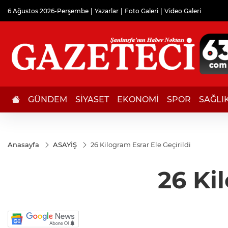
6 Ağustos 2026-Perşembe
Yazarlar
Foto Galeri
Video Galeri
GÜNDEM
SİYASET
EKONOMİ
SPOR
SAĞLI
Anasayfa
ASAYİŞ
26 Kilogram Esrar Ele Geçirildi
26 Ki