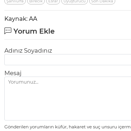
Şanlıurfa
Birecik
Esrar
Uyuşturucu
Son Dakika
Kaynak: AA
Yorum Ekle
Adınız Soyadınız
Mesaj
Gönderilen yorumların küfür, hakaret ve suç unsuru içerme