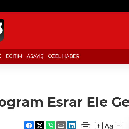
K
EĞİTİM
ASAYİŞ
ÖZEL HABER
logram Esrar Ele Geç