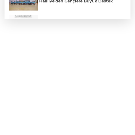
Haliliye'den Gençlere Büyük Destek
Çok Sayıda Ürün Ele Geçirildi
Hikmet Başak’tan Ulaşım Çalışması
Atatürk Bulvarında Asfalt Yenileniyor
Gazze'de Soykırım Devam Ediyor