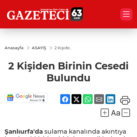
Anasayfa
ASAYİŞ
2 Kişiden
Birinin
Cesedi
2 Kişiden Birinin Cesedi
Bulundu
Bulundu
Şanlıurfa'da
sulama kanalında akıntıya