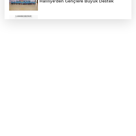
Haliliye'den Gençlere Büyük Destek
Çok Sayıda Ürün Ele Geçirildi
Hikmet Başak’tan Ulaşım Çalışması
Atatürk Bulvarında Asfalt Yenileniyor
Gazze'de Soykırım Devam Ediyor