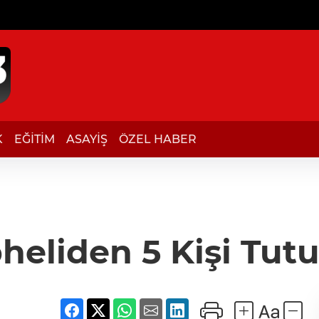
K
EĞİTİM
ASAYİŞ
ÖZEL HABER
heliden 5 Kişi Tut