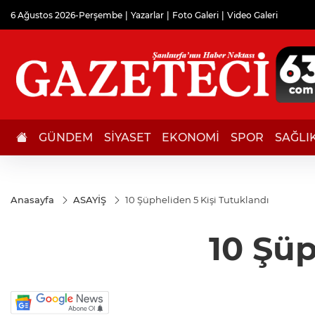
6 Ağustos 2026-Perşembe
Yazarlar
Foto Galeri
Video Galeri
GÜNDEM
SİYASET
EKONOMİ
SPOR
SAĞLI
Anasayfa
ASAYİŞ
10 Şüpheliden 5 Kişi Tutuklandı
10 Şüp