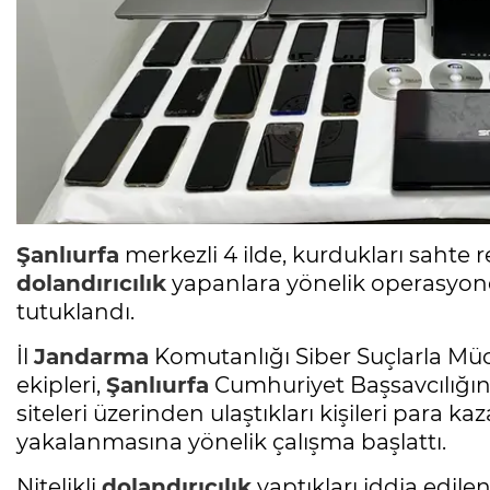
Şanlıurfa
merkezli 4 ilde, kurdukları sahte re
dolandırıcılık
yapanlara yönelik operasyonda
tutuklandı.
İl
Jandarma
Komutanlığı Siber Suçlarla M
ekipleri,
Şanlıurfa
Cumhuriyet Başsavcılığını
siteleri üzerinden ulaştıkları kişileri para 
yakalanmasına yönelik çalışma başlattı.
Nitelikli
dolandırıcılık
yaptıkları iddia edile