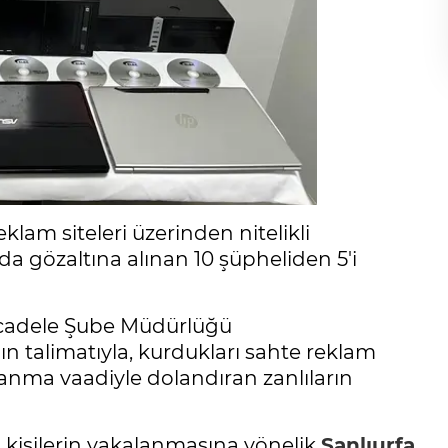
klam siteleri üzerinden nitelikli
 gözaltına alınan 10 şüpheliden 5'i
ücadele Şube Müdürlüğü
n talimatıyla, kurdukları sahte reklam
kazanma vaadiyle dolandıran zanlıların
n kişilerin yakalanmasına yönelik
Şanlıurfa
,