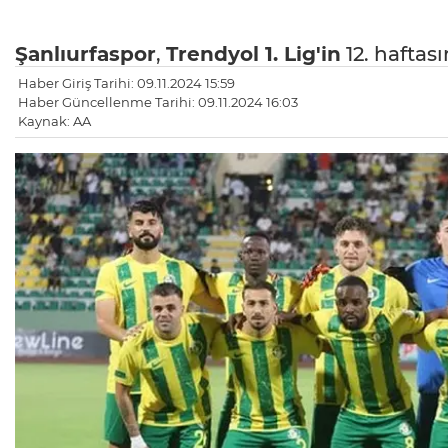
Şanlıurfaspor
,
Trendyol 1. Lig'in
12. haftas
Haber Giriş Tarihi: 09.11.2024 15:59
Haber Güncellenme Tarihi: 09.11.2024 16:03
Kaynak: AA