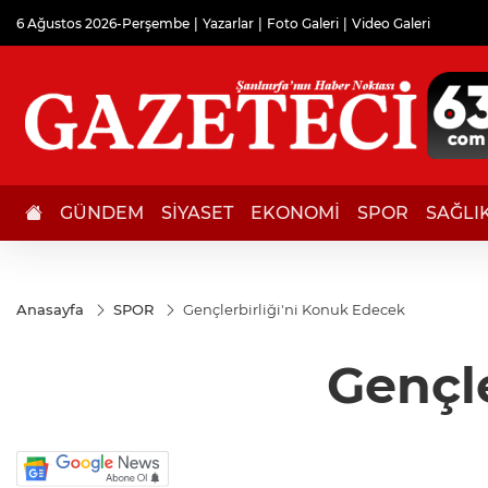
6 Ağustos 2026-Perşembe
Yazarlar
Foto Galeri
Video Galeri
GÜNDEM
SİYASET
EKONOMİ
SPOR
SAĞLI
Anasayfa
SPOR
Gençlerbirliği'ni Konuk Edecek
Gençl