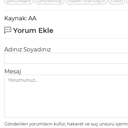
Şanlıurfaspor
Gençlerbirliği
Hakem Ozan Ergün
Futbol
Kaynak: AA
Yorum Ekle
Adınız Soyadınız
Mesaj
Gönderilen yorumların küfür, hakaret ve suç unsuru içerme