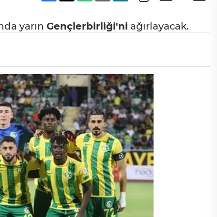
ında yarın
Gençlerbirliği'ni
ağırlayacak.