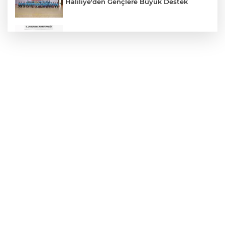
Haliliye'den Gençlere Büyük Destek
Çok Sayıda Ürün Ele Geçirildi
Hikmet Başak’tan Ulaşım Çalışması
Atatürk Bulvarında Asfalt Yenileniyor
Gazze'de Soykırım Devam Ediyor