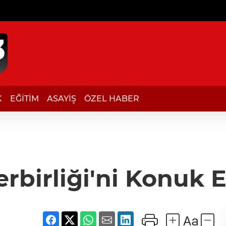
K
EĞİTİM
ASAYİŞ
ÖZEL HABER
erbirliği'ni Konuk 