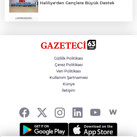
Haliliye'den Gençlere Büyük Destek
Çok Sayıda Ürün Ele Geçirildi
Hikmet Başak’tan Ulaşım Çalışması
Gizlilik Politikası
Çerez Politikası
Veri Politikası
Atatürk Bulvarında Asfalt Yenileniyor
Kullanım Şartnamesi
Künye
İletişim
Gazze'de Soykırım Devam Ediyor