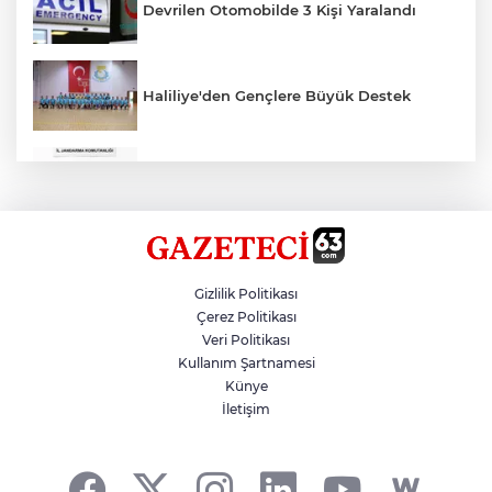
Devrilen Otomobilde 3 Kişi Yaralandı
Haliliye'den Gençlere Büyük Destek
Çok Sayıda Ürün Ele Geçirildi
Hikmet Başak’tan Ulaşım Çalışması
Gizlilik Politikası
Çerez Politikası
Veri Politikası
Atatürk Bulvarında Asfalt Yenileniyor
Kullanım Şartnamesi
Künye
İletişim
Gazze'de Soykırım Devam Ediyor