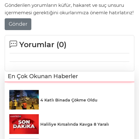
Gönderilen yorumların küfür, hakaret ve suç unsuru
içermemesi gerektiğini okurlarımıza önemle hatırlatırız!
Gönder
Yorumlar (
0
)
En Çok Okunan Haberler
4 Katlı Binada Çökme Oldu
Haliliye Kırsalında Kavga 8 Yaralı