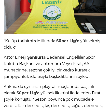
"Kulüp tarihimizde ilk defa
Süper Lig'e
yükselmiş
olduk"
Astor Enerji
Şanlıurfa
Bedensel Engelliler Spor
Kulübü Başkanı ve antrenörü Veysi Fırat, AA
muhabirine, sezona çok iyi bir kadro kurarak
şampiyonluk iddiasıyla başladıklarını söyledi.
Ankara'da oynanan play-off maçlarında başarılı
olarak
Süper Lig'e
yükseldiklerini ifade eden Fırat,
şöyle konuştu: "Sezon boyunca çok mücadele
verdik. Kar demedik, kış demedik, soğuk demedik,