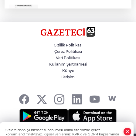
Çok Sayıda Ürün Ele Geçirildi
Hikmet Başak’tan Ulaşım Çalışması
Gizlilik Politikası
Çerez Politikası
Veri Politikası
Atatürk Bulvarında Asfalt Yenileniyor
Kullanım Şartnamesi
Künye
İletişim
Gazze'de Soykırım Devam Ediyor
Sizlere daha iyi hizmet sunabilmek adına sitemizde çerez
Şanlıurfa'nın Haber Noktası... -
HABER YAZILIMI
ve
konumlandırmaktayız. Kişisel verileriniz, KVKK ve GDPR kapsamında