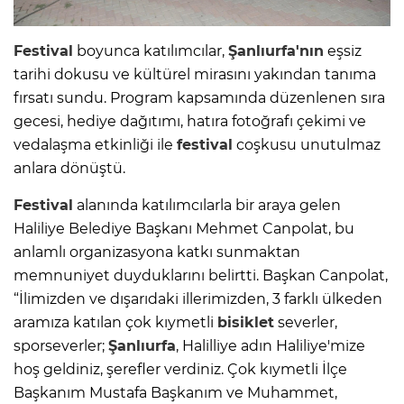
Festival
boyunca katılımcılar,
Şanlıurfa'nın
eşsiz
tarihi dokusu ve kültürel mirasını yakından tanıma
fırsatı sundu. Program kapsamında düzenlenen sıra
gecesi, hediye dağıtımı, hatıra fotoğrafı çekimi ve
vedalaşma etkinliği ile
festival
coşkusu unutulmaz
anlara dönüştü.
Festival
alanında katılımcılarla bir araya gelen
Haliliye Belediye Başkanı Mehmet Canpolat, bu
anlamlı organizasyona katkı sunmaktan
memnuniyet duyduklarını belirtti. Başkan Canpolat,
“İlimizden ve dışarıdaki illerimizden, 3 farklı ülkeden
aramıza katılan çok kıymetli
bisiklet
severler,
sporseverler;
Şanlıurfa
, Halilliye adın Haliliye'mize
hoş geldiniz, şerefler verdiniz. Çok kıymetli İlçe
Başkanım Mustafa Başkanım ve Muhammet,