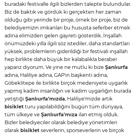
buradaki festivalle ilgili bizlerden talepte bulundular.
Biz de baktık ve gördük ki gerçekten her zaman
olduğu gibi yerinde bir proje, örnek bir proje, biz de
belediyemizin imkanları bu hususta seferber etmek
adına elimizden gelen gayreti gösterdik. İnşallah
önümüzdeki yılla ilgili söz istediler, daha standartları
yüksek, problemlerin giderildiği bir festivali inşallah
hep birlikte daha büyük bir kalabalıkla beraber
yaparız diyorum. Ve yine ne mutlu ki bize
Şanlıurfa
adına, Haliliye adına, GAP'ın başkenti adına,
Göbeklitepe ile birlikte birçok medeniyete uygarlık
yapmış kadim insanlığın ve kadim uygarlığın burada
yetiştiği
Şanlıurfa’mızda
, Haliliye'mizde artık
bisiklet
turu yapılabildiğini bugün tüm dünyaya,
tüm ülkeye ve
Şanlıurfa'mıza
ilan etmiş olduk.
Bizler belediyeciler olarak belediye yönetimleri
olarak
bisiklet
severlerin, sporseverlerin ve birçok