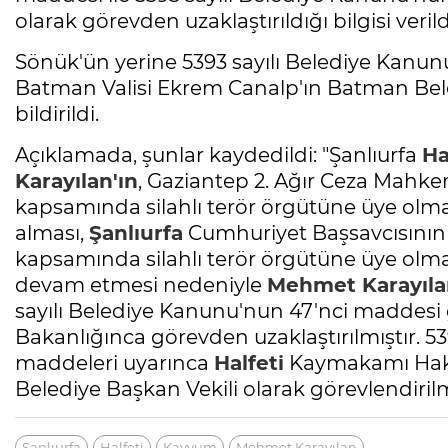
olarak görevden uzaklaştırıldığı bilgisi verild
Sönük'ün yerine 5393 sayılı Belediye Kanun
Batman Valisi Ekrem Canalp'ın Batman Beled
bildirildi.
Açıklamada, şunlar kaydedildi: "Şanlıurfa
Ha
Karayılan'ın
, Gaziantep 2. Ağır Ceza Mahkem
kapsamında silahlı terör örgütüne üye olma 
alması,
Şanlıurfa
Cumhuriyet Başsavcısının 
kapsamında silahlı terör örgütüne üye ol
devam etmesi nedeniyle
Mehmet Karayıla
sayılı Belediye Kanunu'nun 47'nci maddesi ge
Bakanlığınca görevden uzaklaştırılmıştır. 5
maddeleri uyarınca
Halfeti
Kaymakamı Hak
Belediye Başkan Vekili olarak görevlendirilmi
Şanlıurfa
Halfeti
Kayyum
Mehmet Karayılan