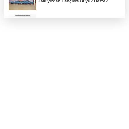
Haliliye'den Gençlere Büyük Destek
Çok Sayıda Ürün Ele Geçirildi
Hikmet Başak’tan Ulaşım Çalışması
Atatürk Bulvarında Asfalt Yenileniyor
Gazze'de Soykırım Devam Ediyor