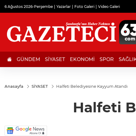
6 Ağustos 2026-Perşembe
Yazarlar
Foto Galeri
Video Galeri
GÜNDEM
SİYASET
EKONOMİ
SPOR
SAĞLI
Anasayfa
SİYASET
Halfeti Belediyesine Kayyum Atandı
Halfeti 