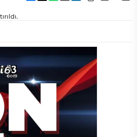
rıldı.