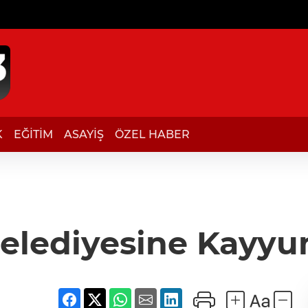
K
EĞİTİM
ASAYİŞ
ÖZEL HABER
Belediyesine Kayy