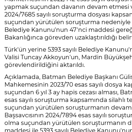
yapmak suçundan davanın devam etmesi ve
2024/7685 sayılı soruşturma dosyası kapsam
suçundan yürütülen soruşturma nedeniyle An
Belediye Kanunu'nun 47'nci maddesi gereğinc
Bakanlığınca görevden uzaklaştırıldığı belirt
Türk'ün yerine 5393 sayılı Belediye Kanunu
Valisi Tuncay Akkoyun'un, Mardin Büyükşehi
görevlendirildiğini aktarıldı.
Açıklamada, Batman Belediye Başkanı Güli
Mahkemesinin 2023/70 esas sayılı dosya ka
suçundan 6 yıl 3 ay hapis cezası alması, B
esas sayılı soruşturma kapsamında silahlı
suçundan yürütülen soruşturmanın devam
Başsavcısının 2024/7894 esas sayılı soruşt
olma suçundan yürütülen soruşturmanın de
maddesi ile 5393 sayılı Belediye Kanunu'nun