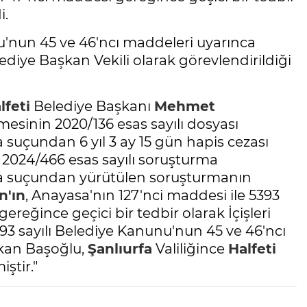
i.
u'nun 45 ve 46'ncı maddeleri uyarınca
iye Başkan Vekili olarak görevlendirildiği
lfeti
Belediye Başkanı
Mehmet
esinin 2020/136 esas sayılı dosyası
suçundan 6 yıl 3 ay 15 gün hapis cezası
2024/466 esas sayılı soruşturma
ma suçundan yürütülen soruşturmanın
n'ın
, Anayasa'nın 127'nci maddesi ile 5393
reğince geçici bir tedbir olarak İçişleri
393 sayılı Belediye Kanunu'nun 45 ve 46'ncı
an Başoğlu,
Şanlıurfa
Valiliğince
Halfeti
ştir."