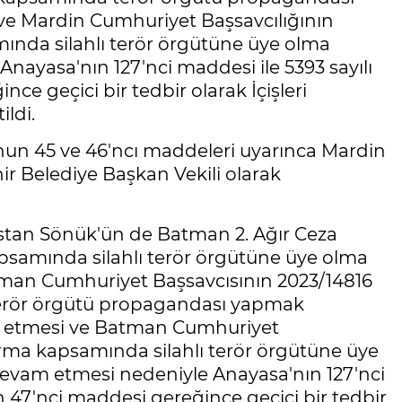
 Mardin Cumhuriyet Başsavcılığının
ında silahlı terör örgütüne üye olma
ayasa'nın 127'nci maddesi ile 5393 sayılı
e geçici bir tedbir olarak İçişleri
ildi.
'nun 45 ve 46'ncı maddeleri uyarınca Mardin
r Belediye Başkan Vekili olarak
stan Sönük'ün de Batman 2. Ağır Ceza
psamında silahlı terör örgütüne üye olma
atman Cumhuriyet Başsavcısının 2023/14816
 terör örgütü propagandası yapmak
 etmesi ve Batman Cumhuriyet
urma kapsamında silahlı terör örgütüne üye
vam etmesi nedeniyle Anayasa'nın 127'nci
 47'nci maddesi gereğince geçici bir tedbir