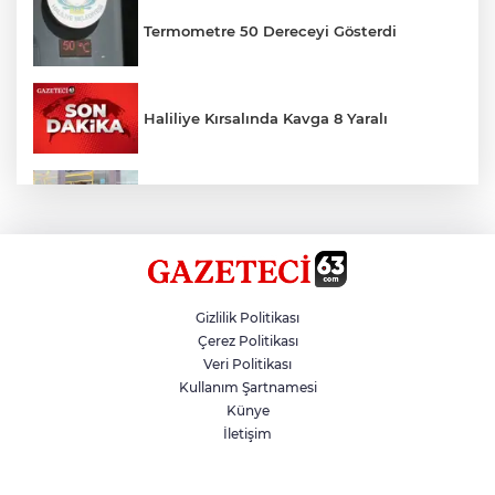
Termometre 50 Dereceyi Gösterdi
Haliliye Kırsalında Kavga 8 Yaralı
Toplu Taşımada Klima Denetimleri
Hikmet Başak’tan Ulaşım Çalışması
Gizlilik Politikası
Çerez Politikası
Veri Politikası
Sezon 18 Ağustos'ta Başlayacak
Kullanım Şartnamesi
Künye
İletişim
LGS Yerleştirme Sonuçları Açıklandı