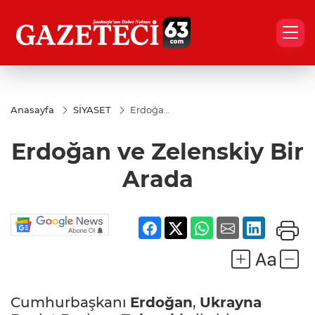
Anasayfa
SİYASET
Erdoğan
ve
Zelenskiy
Erdoğan ve Zelenskiy Bir
Bir Arada
Arada
Cumhurbaşkanı
Erdoğan
,
Ukrayna