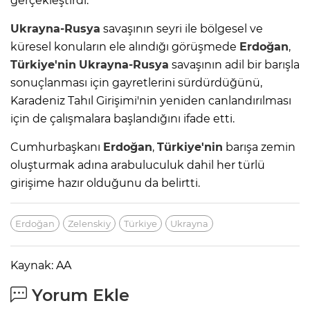
gerçekleştirdi.
Ukrayna-Rusya
savaşının seyri ile bölgesel ve
küresel konuların ele alındığı görüşmede
Erdoğan
,
Türkiye'nin
Ukrayna-Rusya
savaşının adil bir barışla
sonuçlanması için gayretlerini sürdürdüğünü,
Karadeniz Tahıl Girişimi'nin yeniden canlandırılması
için de çalışmalara başlandığını ifade etti.
Cumhurbaşkanı
Erdoğan
,
Türkiye'nin
barışa zemin
oluşturmak adına arabuluculuk dahil her türlü
girişime hazır olduğunu da belirtti.
Erdoğan
Zelenskiy
Türkiye
Ukrayna
Kaynak: AA
Yorum Ekle