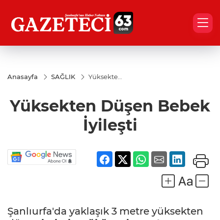
Anasayfa
SAĞLIK
Yüksekten
Düşen
Bebek
Yüksekten Düşen Bebek
İyileşti
İyileşti
Şanlıurfa'da yaklaşık 3 metre yüksekten