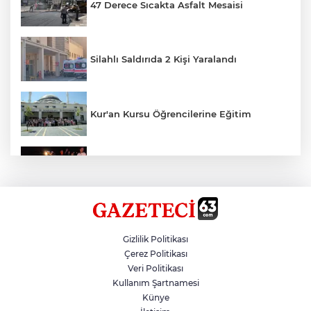
47 Derece Sıcakta Asfalt Mesaisi
Silahlı Saldırıda 2 Kişi Yaralandı
Kur'an Kursu Öğrencilerine Eğitim
Otomobil Eşeğe Çarptı 4 Yaralı
Siverek’te Mahmut Gülel Dönemi
Gizlilik Politikası
Çerez Politikası
Veri Politikası
Filistin Konvoyuna Coşkulu Karşılama
Kullanım Şartnamesi
Künye