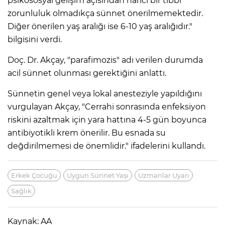
psikososyal gelişim açısından harici bir tıbbi
zorunluluk olmadıkça sünnet önerilmemektedir.
Diğer önerilen yaş aralığı ise 6-10 yaş aralığıdır."
bilgisini verdi.
Doç. Dr. Akçay, "parafimozis" adı verilen durumda
acil sünnet olunması gerektiğini anlattı.
Sünnetin genel veya lokal anesteziyle yapıldığını
vurgulayan Akçay, "Cerrahi sonrasında enfeksiyon
riskini azaltmak için yara hattına 4-5 gün boyunca
antibiyotikli krem önerilir. Bu esnada su
değdirilmemesi de önemlidir." ifadelerini kullandı.
Erkek Çocuğu
Uygun Sünnet Yaşı
Uzmanlar Uyarı
Sağlık
Kaynak: AA