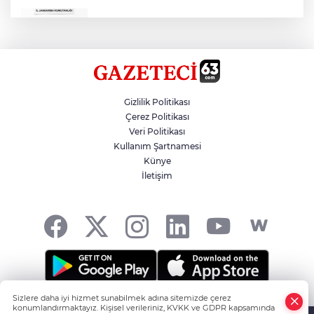
Çok Sayıda Ürün Ele Geçirildi
Hikmet Başak’tan Ulaşım Çalışması
Gizlilik Politikası
Çerez Politikası
Veri Politikası
Atatürk Bulvarında Asfalt Yenileniyor
Kullanım Şartnamesi
Künye
İletişim
Gazze'de Soykırım Devam Ediyor
Sizlere daha iyi hizmet sunabilmek adına sitemizde çerez
Şanlıurfa'nın Haber Noktası... -
HABER YAZILIMI
ve
konumlandırmaktayız. Kişisel verileriniz, KVKK ve GDPR kapsamında