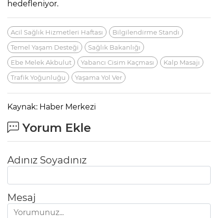
hedefleniyor.
Acil Sağlık Hizmetleri Haftası
Bilgilendirme Standı
Temel Yaşam Desteği
Sağlık Bakanlığı
Ebe Melek Akbulut
Yabancı Cisim Kaçması
Kalp Masajı
Trafik Yoğunluğu
Yaşama Yol Ver
Kaynak: Haber Merkezi
Yorum Ekle
Adınız Soyadınız
Mesaj