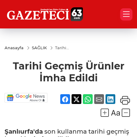
Anasayfa
SAĞLIK
Tarihi
Geçmiş
Ürünler
Tarihi Geçmiş Ürünler
İmha
Edildi
İmha Edildi
Şanlıurfa'da
son kullanma tarihi geçmiş