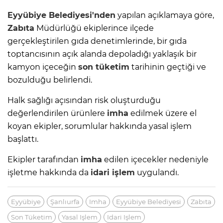
Eyyübiye
Belediyesi'nden
yapılan açıklamaya göre,
Zabıta
Müdürlüğü ekiplerince ilçede
gerçekleştirilen gıda denetimlerinde, bir gıda
toptancısının açık alanda depoladığı yaklaşık bir
kamyon içeceğin
son tüketim
tarihinin geçtiği ve
bozulduğu belirlendi.
Halk sağlığı açısından risk oluşturduğu
değerlendirilen ürünlere
imha
edilmek üzere el
koyan ekipler, sorumlular hakkında yasal işlem
başlattı.
Ekipler tarafından
imha
edilen içecekler nedeniyle
işletme hakkında da
idari işlem
uygulandı.
Eyyübiye
Şanlıurfa
Imha
Eyyübiye Belediyesi
Zabıta
Son Tüketim
Yasal Işlem
Idari Işlem