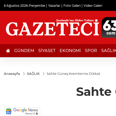
6 Ağustos 2026-Perşembe
Yazarlar
Foto Galeri
Video Galeri
GÜNDEM
SİYASET
EKONOMİ
SPOR
SAĞLI
Anasayfa
SAĞLIK
Sahte Güneş Kremlerine Dikkat
Sahte