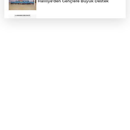
Haliliye'den Gençlere Büyük Destek
Çok Sayıda Ürün Ele Geçirildi
Hikmet Başak’tan Ulaşım Çalışması
Atatürk Bulvarında Asfalt Yenileniyor
Gazze'de Soykırım Devam Ediyor