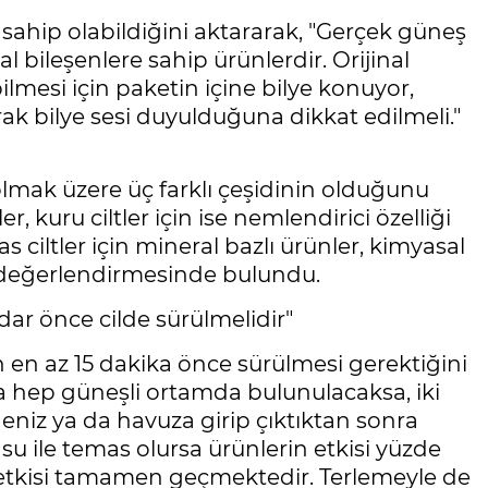
sahip olabildiğini aktararak, "Gerçek güneş
l bileşenlere sahip ürünlerdir. Orijinal
bilmesi için paketin içine bilye konuyor,
rak bilye sesi duyulduğuna dikkat edilmeli."
 olmak üzere üç farklı çeşidinin olduğunu
er, kuru ciltler için ise nemlendirici özelliği
s ciltler için mineral bazlı ürünler, kimyasal
." değerlendirmesinde bulundu.
ar önce cilde sürülmelidir"
en az 15 dakika önce sürülmesi gerektiğini
nda hep güneşli ortamda bulunulacaksa, iki
deniz ya da havuza girip çıktıktan sonra
su ile temas olursa ürünlerin etkisi yüzde
 etkisi tamamen geçmektedir. Terlemeyle de