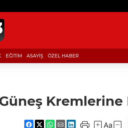
K
EĞİTİM
ASAYİŞ
ÖZEL HABER
 Güneş Kremlerine 