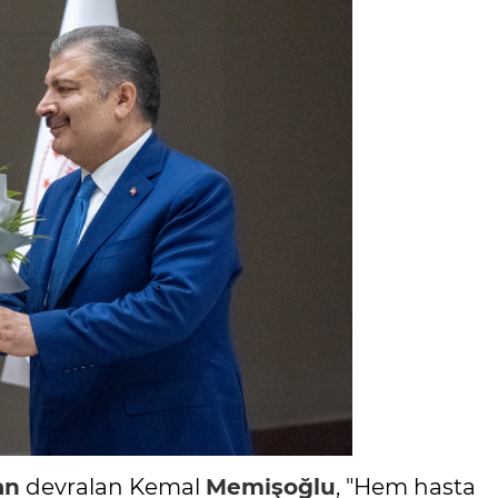
an
devralan Kemal
Memişoğlu
, "Hem hasta