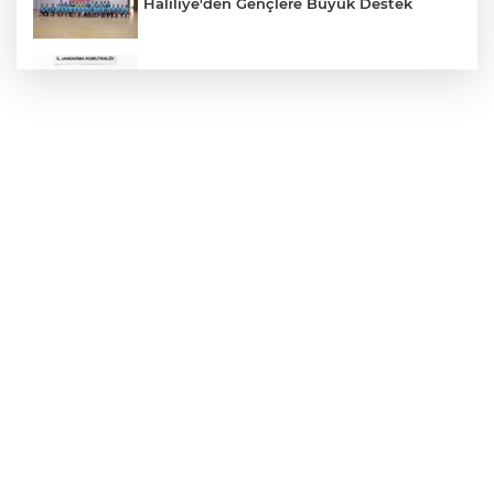
Haliliye'den Gençlere Büyük Destek
Çok Sayıda Ürün Ele Geçirildi
Hikmet Başak’tan Ulaşım Çalışması
Atatürk Bulvarında Asfalt Yenileniyor
Gazze'de Soykırım Devam Ediyor