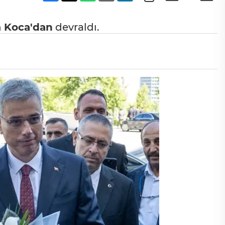
n
Koca'dan
devraldı.