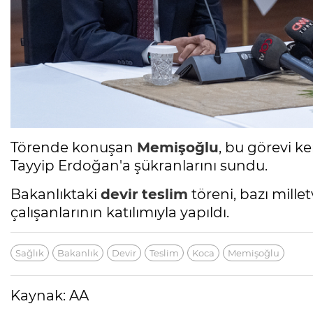
Törende konuşan
Memişoğlu
, bu görevi 
Tayyip Erdoğan'a şükranlarını sundu.
Bakanlıktaki
devir
teslim
töreni, bazı millet
çalışanlarının katılımıyla yapıldı.
Sağlık
Bakanlık
Devir
Teslim
Koca
Memişoğlu
Kaynak: AA