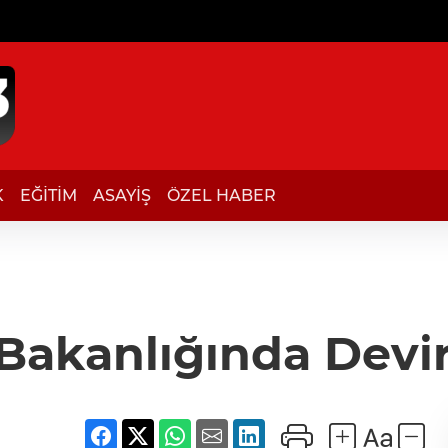
K
EĞİTİM
ASAYİŞ
ÖZEL HABER
 Bakanlığında Devir