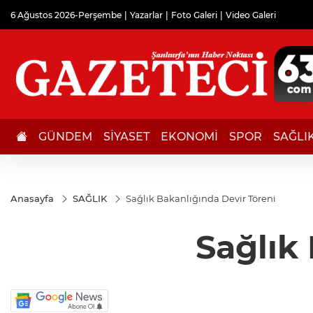
6 Ağustos 2026-Perşembe
Yazarlar
Foto Galeri
Video Galeri
GÜNDEM
SİYASET
EKONOMİ
SPOR
SAĞLI
Anasayfa
SAĞLIK
Sağlık Bakanlığında Devir Töreni
Sağlık