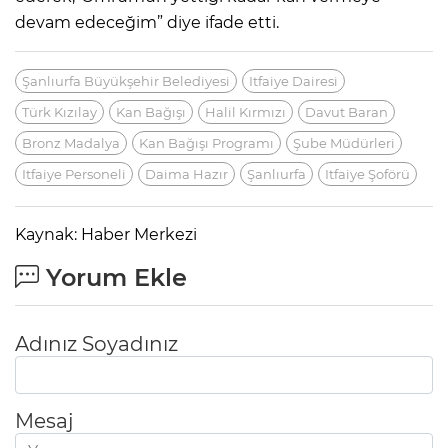
devam edeceğim” diye ifade etti.
Şanlıurfa Büyükşehir Belediyesi
Itfaiye Dairesi
Türk Kızılay
Kan Bağışı
Halil Kırmızı
Davut Baran
Bronz Madalya
Kan Bağışı Programı
Şube Müdürleri
Itfaiye Personeli
Daima Hazır
Şanlıurfa
Itfaiye Şoförü
Kaynak: Haber Merkezi
Yorum Ekle
Adınız Soyadınız
Mesaj