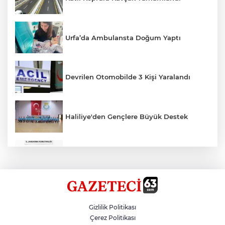
Urfa’da Ambulansta Doğum Yaptı
Devrilen Otomobilde 3 Kişi Yaralandı
Haliliye'den Gençlere Büyük Destek
Çok Sayıda Ürün Ele Geçirildi
Hikmet Başak’tan Ulaşım Çalışması
Gizlilik Politikası
Çerez Politikası