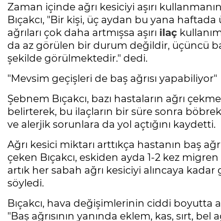
Zaman içinde ağrı kesiciyi aşırı kullanmanın 
Bıçakcı, "Bir kişi, üç aydan bu yana haftada ü
ağrıları çok daha artmışsa aşırı
ilaç
kullanımı
da az görülen bir durum değildir, üçüncü
şekilde görülmektedir." dedi.
"Mevsim geçişleri de baş ağrısı yapabiliyor"
Şebnem Bıçakcı, bazı hastaların ağrı çekmeme
belirterek, bu ilaçların bir süre sonra böbr
ve alerjik sorunlara da yol açtığını kaydetti.
Ağrı kesici miktarı arttıkça hastanın baş ağ
çeken Bıçakcı, eskiden ayda 1-2 kez migren 
artık her sabah ağrı kesiciyi alıncaya kada
söyledi.
Bıçakcı, hava değişimlerinin ciddi boyutta a
"Baş ağrısının yanında eklem, kas, sırt, bel ağ