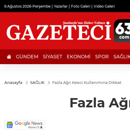
6 Ağustos 2026-Perşembe
Yazarlar
Foto Galeri
Video Galeri
GÜNDEM
SİYASET
EKONOMİ
SPOR
SAĞLI
Anasayfa
SAĞLIK
Fazla Ağrı Kesici Kullanımına Dikkat
Fazla Ağ