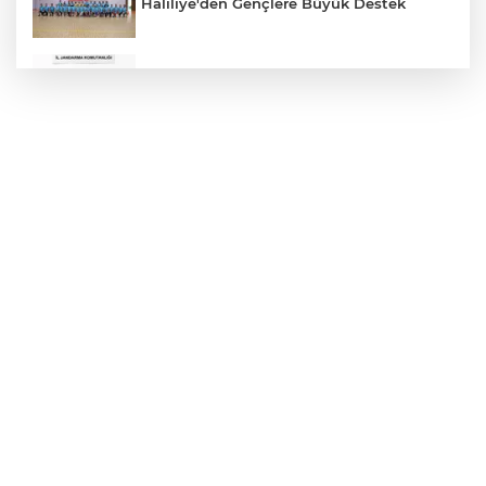
Haliliye'den Gençlere Büyük Destek
Çok Sayıda Ürün Ele Geçirildi
Hikmet Başak’tan Ulaşım Çalışması
Atatürk Bulvarında Asfalt Yenileniyor
Gazze'de Soykırım Devam Ediyor