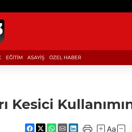
K
EĞİTİM
ASAYİŞ
ÖZEL HABER
rı Kesici Kullanımı