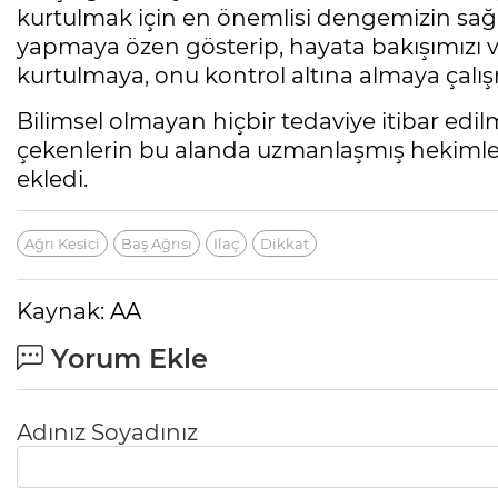
kurtulmak için en önemlisi dengemizin sağ
yapmaya özen gösterip, hayata bakışımızı ve
kurtulmaya, onu kontrol altına almaya çalışm
Bilimsel olmayan hiçbir tedaviye itibar edi
çekenlerin bu alanda uzmanlaşmış hekimler
ekledi.
Ağrı Kesici
Baş Ağrısı
Ilaç
Dikkat
Kaynak: AA
Yorum Ekle
Adınız Soyadınız