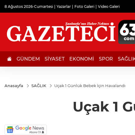
8 Ağustos 2026-Cumartesi
Yazarlar
Foto Galeri
Video Galeri
GÜNDEM
SİYASET
EKONOMİ
SPOR
SAĞLI
Anasayfa
SAĞLIK
Uçak 1 Günlük Bebek İçin Havalandı
Uçak 1 G