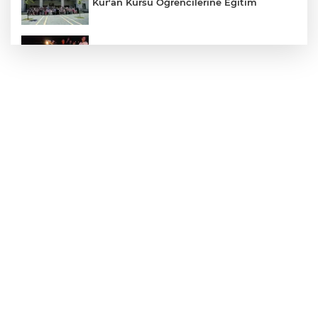
Kur'an Kursu Öğrencilerine Eğitim
Otomobil Eşeğe Çarptı 4 Yaralı
Siverek’te Mahmut Gülel Dönemi
Filistin Konvoyuna Coşkulu Karşılama
Kazada 1 Kişi Öldü, 1 Kişi Yaralandı