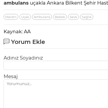
ambulans
uçakla Ankara Bilkent Şehir Ha
Mardin
Uçak
Ambulans
Bebek
Sevk
Sağlık
Kaynak: AA
Yorum Ekle
Adınız Soyadınız
Mesaj