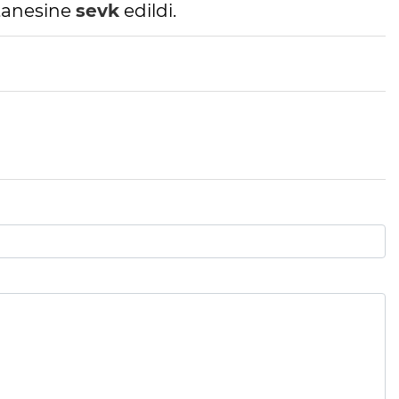
stanesine
sevk
edildi.