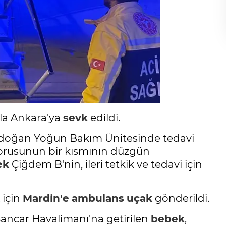
la Ankara'ya
sevk
edildi.
idoğan Yoğun Bakım Ünitesinde tedavi
borusunun bir kısmının düzgün
ek
Çiğdem B'nin, ileri tetkik ve tedavi için
için
Mardin'e
ambulans
uçak
gönderildi.
 Sancar Havalimanı'na getirilen
bebek
,