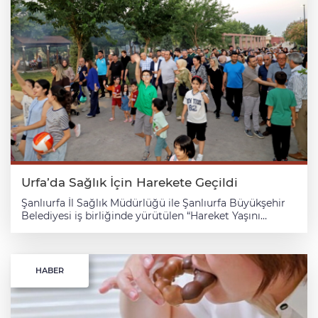
Urfa’da Sağlık İçin Harekete Geçildi
Şanlıurfa İl Sağlık Müdürlüğü ile Şanlıurfa Büyükşehir
Belediyesi iş birliğinde yürütülen “Hareket Yaşını
Öğren, Sağlıklı Yaşa” kampanyası kapsamında GAP
Vadisi 3. Etap'ta vatandaşlara yönelik sağlık farkındalık
etkinliği gerçekleştirildi. Etkinlikte Anne ve Çocuk
Sağlığı, Emzirme, Akılcı İlaç Kullanımı, Bulaşıcı
HABER
Hastalıklar ve Aşı Farkındalığı, Obezite ile Önlenebilir
Kanserler konusunda bilgilendirmeler yapıldı. Kurulan
stantlarda vatandaşların çeşitli sağlık taramaları ve