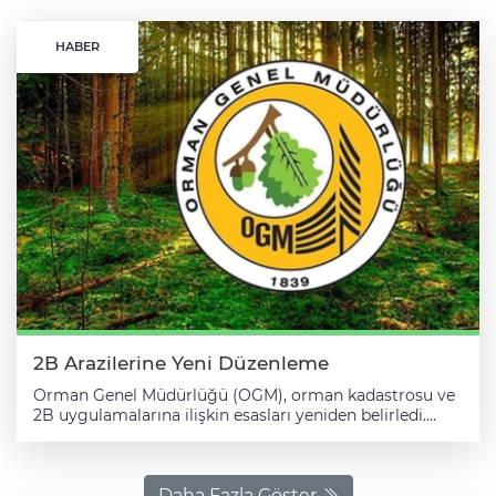
HABER
2B Arazilerine Yeni Düzenleme
Orman Genel Müdürlüğü (OGM), orman kadastrosu ve
2B uygulamalarına ilişkin esasları yeniden belirledi.
OGM tarafından hazırlanan "Orman Kadastrosu ve 2/B
Uygulama Yönetmeliğinde Değişiklik Yapılmasına Dair
Yönetmelik" Resmi Gazete'de yayımlanarak yürürlüğe
girdi. Yönetmelik, orman alanlarının ve orman sınırları
Daha Fazla Göster