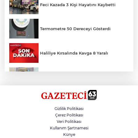
Feci Kazada 3 Kişi Hayatını Kaybetti
Termometre 50 Dereceyi Gösterdi
Haliliye Kırsalında Kavga 8 Yaralı
Toplu Taşımada Klima Denetimleri
Hikmet Başak’tan Ulaşım Çalışması
Gizlilik Politikası
Çerez Politikası
Veri Politikası
Sezon 18 Ağustos'ta Başlayacak
Kullanım Şartnamesi
Künye