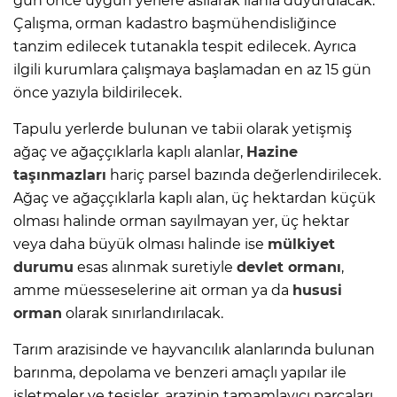
gün önce uygun yerlere asılarak ilanla duyurulacak.
Çalışma, orman kadastro başmühendisliğince
tanzim edilecek tutanakla tespit edilecek. Ayrıca
ilgili kurumlara çalışmaya başlamadan en az 15 gün
önce yazıyla bildirilecek.
Tapulu yerlerde bulunan ve tabii olarak yetişmiş
ağaç ve ağaççıklarla kaplı alanlar,
Hazine
taşınmazları
hariç parsel bazında değerlendirilecek.
Ağaç ve ağaççıklarla kaplı alan, üç hektardan küçük
olması halinde orman sayılmayan yer, üç hektar
veya daha büyük olması halinde ise
mülkiyet
durumu
esas alınmak suretiyle
devlet ormanı
,
amme müesseselerine ait orman ya da
hususi
orman
olarak sınırlandırılacak.
Tarım arazisinde ve hayvancılık alanlarında bulunan
barınma, depolama ve benzeri amaçlı yapılar ile
işletmeler ve tesisler, arazinin tamamlayıcı parçaları