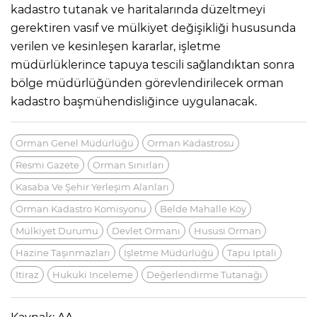
kadastro tutanak ve haritalarında düzeltmeyi
gerektiren vasıf ve mülkiyet değişikliği hususunda
verilen ve kesinleşen kararlar, işletme
müdürlüklerince tapuya tescili sağlandıktan sonra
bölge müdürlüğünden görevlendirilecek orman
kadastro başmühendisliğince uygulanacak.
Orman Genel Müdürlüğü
Orman Kadastrosu
Resmi Gazete
Orman Sınırları
Kasaba Ve Şehir Yerleşim Alanları
Orman Kadastro Komisyonu
Belde Mahalle Köy
Mülkiyet Durumu
Devlet Ormanı
Hususi Orman
Hazine Taşınmazları
Işletme Müdürlüğü
Tapu Iptali
Itiraz
Hukuki Inceleme
Değerlendirme Tutanağı