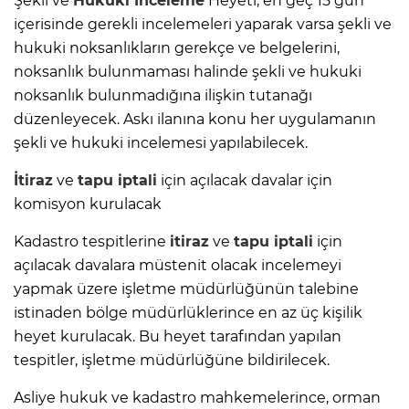
Şekli ve
Hukuki İnceleme
Heyeti, en geç 15 gün
içerisinde gerekli incelemeleri yaparak varsa şekli ve
hukuki noksanlıkların gerekçe ve belgelerini,
noksanlık bulunmaması halinde şekli ve hukuki
noksanlık bulunmadığına ilişkin tutanağı
düzenleyecek. Askı ilanına konu her uygulamanın
şekli ve hukuki incelemesi yapılabilecek.
İtiraz
ve
tapu iptali
için açılacak davalar için
komisyon kurulacak
Kadastro tespitlerine
itiraz
ve
tapu iptali
için
açılacak davalara müstenit olacak incelemeyi
yapmak üzere işletme müdürlüğünün talebine
istinaden bölge müdürlüklerince en az üç kişilik
heyet kurulacak. Bu heyet tarafından yapılan
tespitler, işletme müdürlüğüne bildirilecek.
Asliye hukuk ve kadastro mahkemelerince, orman