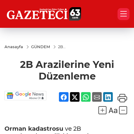
Anasayfa
GÜNDEM
2B
Arazilerine
Yeni
2B Arazilerine Yeni
Düzenleme
Düzenleme
Orman kadastrosu
ve 2B