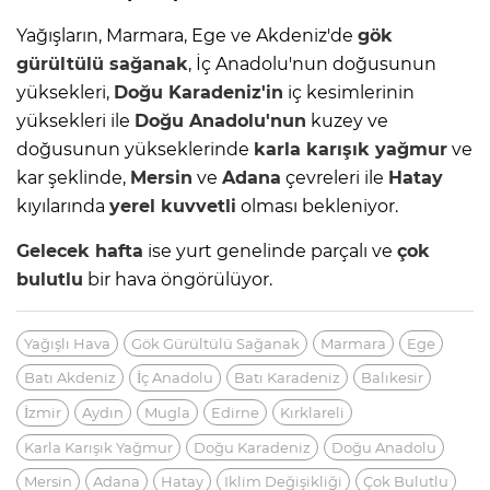
Yağışların, Marmara, Ege ve Akdeniz'de
gök
gürültülü sağanak
, İç Anadolu'nun doğusunun
yüksekleri,
Doğu Karadeniz'in
iç kesimlerinin
yüksekleri ile
Doğu Anadolu'nun
kuzey ve
doğusunun yükseklerinde
karla karışık yağmur
ve
kar şeklinde,
Mersin
ve
Adana
çevreleri ile
Hatay
kıyılarında
yerel kuvvetli
olması bekleniyor.
Gelecek hafta
ise yurt genelinde parçalı ve
çok
bulutlu
bir hava öngörülüyor.
Yağışlı Hava
Gök Gürültülü Sağanak
Marmara
Ege
Batı Akdeniz
İç Anadolu
Batı Karadeniz
Balıkesir
İzmir
Aydın
Mugla
Edirne
Kırklareli
Karla Karışık Yağmur
Doğu Karadeniz
Doğu Anadolu
Mersin
Adana
Hatay
Iklim Değişikliği
Çok Bulutlu