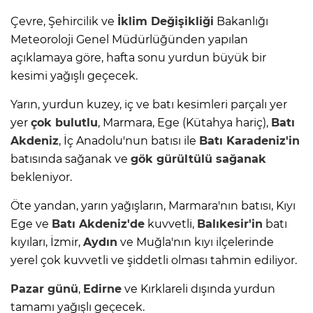
Çevre, Şehircilik ve
İklim Değişikliği
Bakanlığı
Meteoroloji Genel Müdürlüğünden yapılan
açıklamaya göre, hafta sonu yurdun büyük bir
kesimi yağışlı geçecek.
Yarın, yurdun kuzey, iç ve batı kesimleri parçalı yer
yer
çok bulutlu
, Marmara, Ege (Kütahya hariç),
Batı
Akdeniz
, İç Anadolu'nun batısı ile
Batı Karadeniz'in
batısında sağanak ve
gök gürültülü sağanak
bekleniyor.
Öte yandan, yarın yağışların, Marmara'nın batısı, Kıyı
Ege ve
Batı Akdeniz'de
kuvvetli,
Balıkesir'in
batı
kıyıları, İzmir,
Aydın
ve Muğla'nın kıyı ilçelerinde
yerel çok kuvvetli ve şiddetli olması tahmin ediliyor.
Pazar günü
,
Edirne
ve Kırklareli dışında yurdun
tamamı yağışlı geçecek.