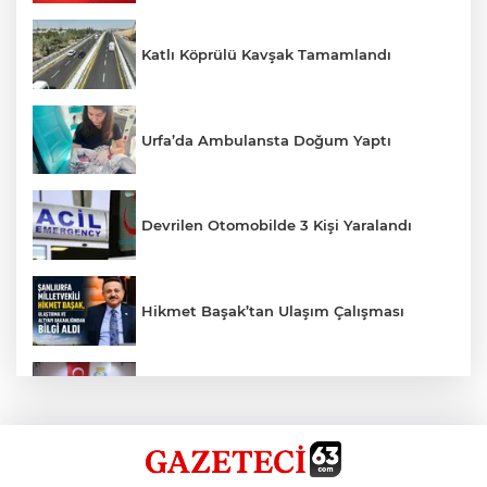
Katlı Köprülü Kavşak Tamamlandı
Urfa’da Ambulansta Doğum Yaptı
Devrilen Otomobilde 3 Kişi Yaralandı
Hikmet Başak’tan Ulaşım Çalışması
Haliliye'den Gençlere Büyük Destek
Çok Sayıda Ürün Ele Geçirildi