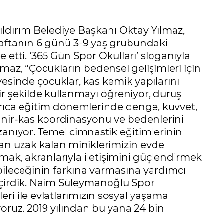
ıldırım Belediye Başkanı Oktay Yılmaz,
ftanın 6 günü 3-9 yaş grubundaki
e etti. ‘365 Gün Spor Okulları’ sloganıyla
lmaz, “Çocukların bedensel gelişimleri için
esinde çocuklar, kas kemik yapılarını
bir şekilde kullanmayı öğreniyor, duruş
yrıca eğitim dönemlerinde denge, kuvvet,
sinir-kas koordinasyonu ve bedenlerini
azanıyor. Temel cimnastik eğitimlerinin
n uzak kalan miniklerimizin evde
lamak, akranlarıyla iletişimini güçlendirmek
ileceğinin farkına varmasına yardımcı
eçirdik. Naim Süleymanoğlu Spor
ri ile evlatlarımızın sosyal yaşama
yoruz. 2019 yılından bu yana 24 bin