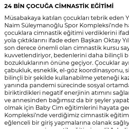
24 BİN ÇOCUĞA CİMNASTİK EĞİTİMİ
Müsabakaya katılan çocukları tebrik eden Y
Naim Süleymanoğlu Spor Kompleksi’nde ha
çocuklara cimnastik eğitimi verdiklerini ifad
yola çıktıklarını ifade eden Başkan Oktay Yı
son derece önemli olan cimnastik kursu say
kuvvetlendiriyor, bedenlerini daha bilinçli 
bozukluklarının önüne geçiyor. Çocuklar a
çabukluk, esneklik, el-göz koordinasyonu, 
bilinçli bir şekilde kullanabilme yeteneği k
yanında pandemi sürecinde sosyal ortamda
biriktirdikleri negatif enerjinin atımını sağ
ve annesinden bağımsız da bir şeyler yapab
olmak için Baby Cim eğitimlerini hayata g
Kompleksi’nde verdiğimiz cimnastik eğitimle
eğlenceli bir giriş yapmalarına olanak sağlı