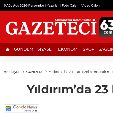
6 Ağustos 2026-Perşembe
Yazarlar
Foto Galeri
Video Galeri
GÜNDEM
SİYASET
EKONOMİ
SPOR
SAĞLI
Anasayfa
GÜNDEM
Yıldırım’da 23 Nisan özel cimnastik m
Yıldırım’da 2