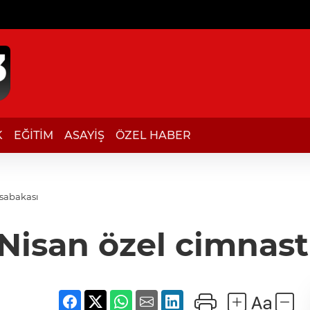
K
EĞİTİM
ASAYİŞ
ÖZEL HABER
üsabakası
3 Nisan özel cimnas