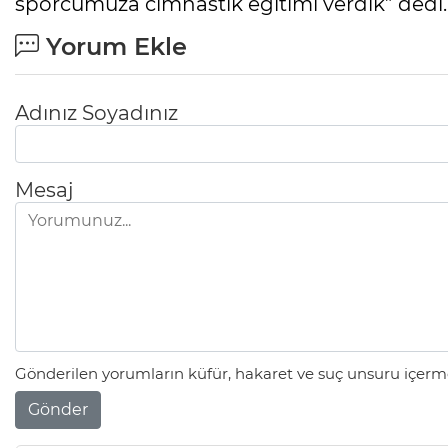
sporcumuza cimnastik eğitimi verdik” dedi.
Yorum Ekle
Adınız Soyadınız
Mesaj
Gönderilen yorumların küfür, hakaret ve suç unsuru içerme
Gönder