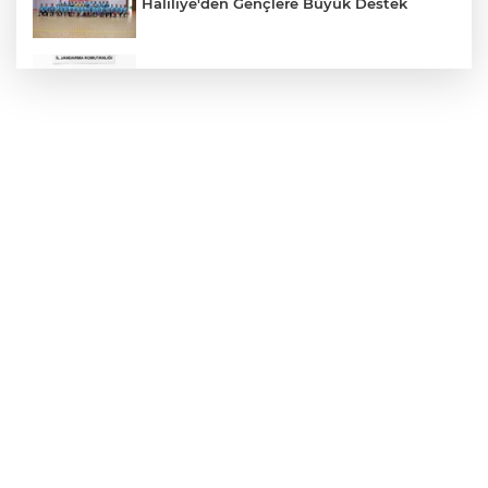
Haliliye'den Gençlere Büyük Destek
Çok Sayıda Ürün Ele Geçirildi
Hikmet Başak’tan Ulaşım Çalışması
Atatürk Bulvarında Asfalt Yenileniyor
Gazze'de Soykırım Devam Ediyor