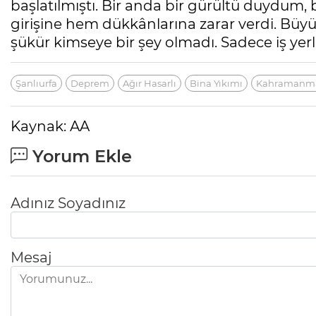
başlatılmıştı. Bir anda bir gürültü duydum,
girişine hem dükkânlarına zarar verdi. Büyü
şükür kimseye bir şey olmadı. Sadece iş yerle
Şanlıurfa
Deprem
Ağır Hasarlı
Bina Yıkımı
Kahramanm
Kaynak: AA
Yorum Ekle
Adınız Soyadınız
Mesaj