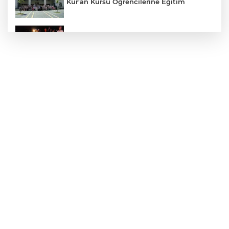
Kur'an Kursu Öğrencilerine Eğitim
Otomobil Eşeğe Çarptı 4 Yaralı
Siverek’te Mahmut Gülel Dönemi
Filistin Konvoyuna Coşkulu Karşılama
Kazada 1 Kişi Öldü, 1 Kişi Yaralandı