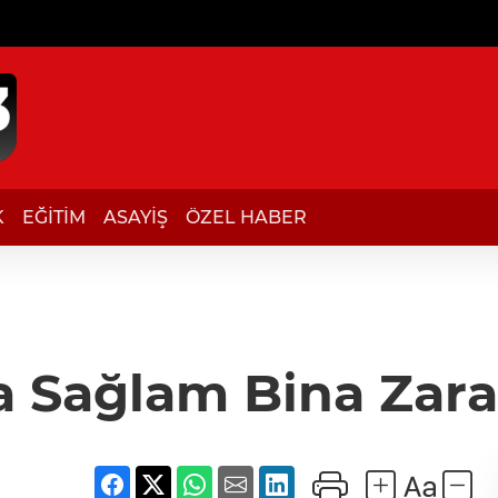
K
EĞİTİM
ASAYİŞ
ÖZEL HABER
a Sağlam Bina Zara