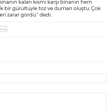
 binanın kalan kısmı karşı binanın hem
k bir gürültüyle toz ve duman oluştu. Çok
ri zarar gördü." dedi.
araş