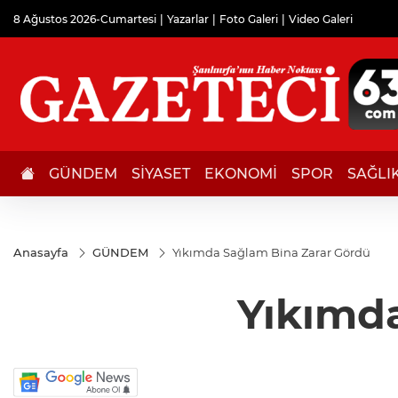
8 Ağustos 2026-Cumartesi
Yazarlar
Foto Galeri
Video Galeri
GÜNDEM
SİYASET
EKONOMİ
SPOR
SAĞLI
Anasayfa
GÜNDEM
Yıkımda Sağlam Bina Zarar Gördü
Yıkımd