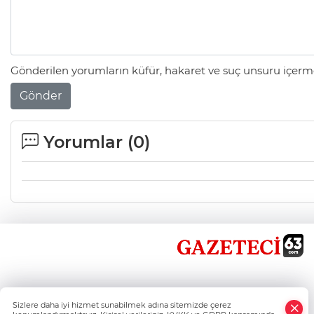
Gönderilen yorumların küfür, hakaret ve suç unsuru içerme
Gönder
Yorumlar (
0
)
×
Sizlere daha iyi hizmet sunabilmek adına sitemizde çerez
Whatsapp