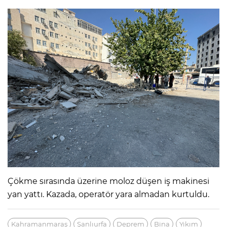
Çökme sırasında üzerine moloz düşen iş makinesi
yan yattı. Kazada, operatör yara almadan kurtuldu.
Kahramanmaraş
Şanlıurfa
Deprem
Bina
Yıkım