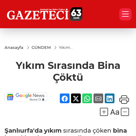
Anasayfa
GÜNDEM
Yıkım
Sırasında
Bina
Yıkım Sırasında Bina
Çöktü
Çöktü
Şanlıurfa'da
yıkım
sırasında çöken
bina