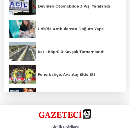
Devrilen Otomobilde 3 Kişi Yaralandı
Urfa’da Ambulansta Doğum Yaptı
Katlı Köprülü Kavşak Tamamlandı
Fenerbahçe, Avantaj Elde Etti
Hikmet Başak’tan Ulaşım Çalışması
4 Katlı Binada Çökme Oldu
Gizlilik Politikası