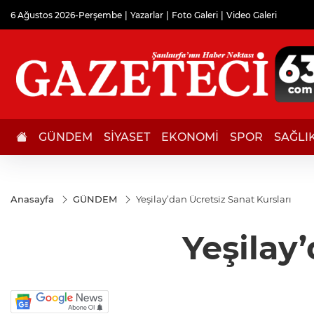
6 Ağustos 2026-Perşembe
Yazarlar
Foto Galeri
Video Galeri
GÜNDEM
SİYASET
EKONOMİ
SPOR
SAĞLI
Anasayfa
GÜNDEM
Yeşilay’dan Ücretsiz Sanat Kursları
Yeşilay