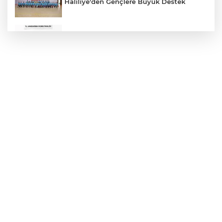
Haliliye'den Gençlere Büyük Destek
Çok Sayıda Ürün Ele Geçirildi
Hikmet Başak’tan Ulaşım Çalışması
Atatürk Bulvarında Asfalt Yenileniyor
Gazze'de Soykırım Devam Ediyor