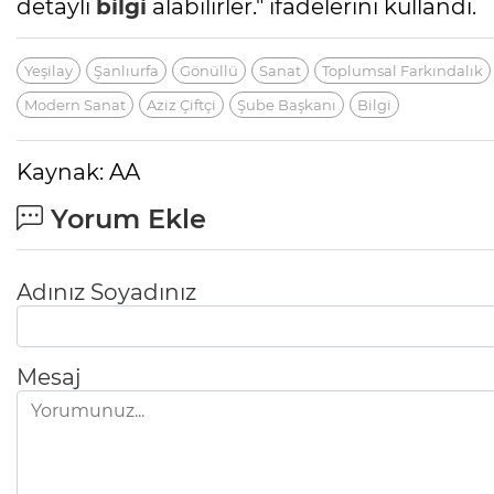
detaylı
bilgi
alabilirler." ifadelerini kullandı.
Yeşilay
Şanlıurfa
Gönüllü
Sanat
Toplumsal Farkındalık
Modern Sanat
Aziz Çiftçi
Şube Başkanı
Bilgi
Kaynak: AA
Yorum Ekle
Adınız Soyadınız
Mesaj