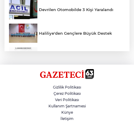
Devrilen Otomobilde 3 Kişi Yaralandı
Haliliye'den Gençlere Büyük Destek
Çok Sayıda Ürün Ele Geçirildi
Hikmet Başak’tan Ulaşım Çalışması
Gizlilik Politikası
Çerez Politikası
Veri Politikası
Atatürk Bulvarında Asfalt Yenileniyor
Kullanım Şartnamesi
Künye
İletişim
Gazze'de Soykırım Devam Ediyor