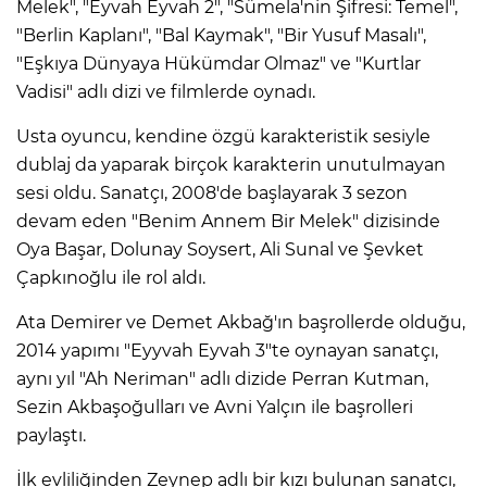
Melek", "Eyvah Eyvah 2", "Sümela'nin Şifresi: Temel",
"Berlin Kaplanı", "Bal Kaymak", "Bir Yusuf Masalı",
"Eşkıya Dünyaya Hükümdar Olmaz" ve "Kurtlar
Vadisi" adlı dizi ve filmlerde oynadı.
Usta oyuncu, kendine özgü karakteristik sesiyle
dublaj da yaparak birçok karakterin unutulmayan
sesi oldu. Sanatçı, 2008'de başlayarak 3 sezon
devam eden "Benim Annem Bir Melek" dizisinde
Oya Başar, Dolunay Soysert, Ali Sunal ve Şevket
Çapkınoğlu ile rol aldı.
Ata Demirer ve Demet Akbağ'ın başrollerde olduğu,
2014 yapımı "Eyyvah Eyvah 3"te oynayan sanatçı,
aynı yıl "Ah Neriman" adlı dizide Perran Kutman,
Sezin Akbaşoğulları ve Avni Yalçın ile başrolleri
paylaştı.
İlk evliliğinden Zeynep adlı bir kızı bulunan sanatçı,