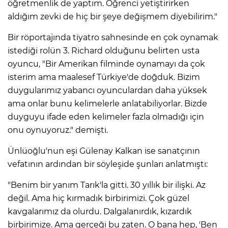
öğretmenlik de yaptım. Öğrenci yetiştirirken
aldığım zevki de hiç bir şeye değişmem diyebilirim."
Bir röportajında tiyatro sahnesinde en çok oynamak
istediği rolün 3. Richard olduğunu belirten usta
oyuncu, "Bir Amerikan filminde oynamayı da çok
isterim ama maalesef Türkiye'de doğduk. Bizim
duygularımız yabancı oyunculardan daha yüksek
ama onlar bunu kelimelerle anlatabiliyorlar. Bizde
duyguyu ifade eden kelimeler fazla olmadığı için
onu oynuyoruz." demişti.
Ünlüoğlu'nun eşi Gülenay Kalkan ise sanatçının
vefatının ardından bir söyleşide şunları anlatmıştı:
"Benim bir yanım Tarık'la gitti. 30 yıllık bir ilişki. Az
değil. Ama hiç kırmadık birbirimizi. Çok güzel
kavgalarımız da olurdu. Dalgalanırdık, kızardık
birbirimize. Ama gerçeği bu zaten. O bana hep, 'Ben