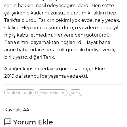
senin hakkını nasıl ödeyeceğim' derdi. Ben sette
çalışırken o kadar huzursuz olurdum ki, aklım hep
Tarık'ta olurdu. Tarık'ın çekimi yok evde, ne yiyecek,
sıkılır o. Hep onu düşünürdüm, o yüzden son üç yıl
hiç iş kabul etmedim. Her yere beni götürürdü.
Bana sırtını dayamaktan hoşlanırdı. Hayat bana
anne babamdan sonra çok güzel iki hediye verdi,
biri tiyatro, diğeri Tarık."
Akciğer kanseri tedavisi gören sanatçı, 1 Ekim
2019'da İstanbul'da yaşama veda etti.
Tarık Ünlüoğlu
Testere Necmi
Vefat
Kaynak: AA
Yorum Ekle