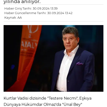
yılında anılıyor.
Haber Giriş Tarihi: 30.09.2024 13:39
Haber Güncellenme Tarihi: 30.09.2024 13:42
Kaynak: AA
Kurtlar Vadisi dizisinde "Testere Necmi", Eşkıya
Dünyaya Hükümdar Olmaz'da "Ünal Bey"