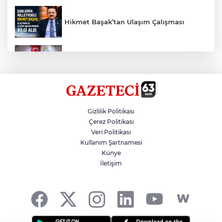
Hikmet Başak’tan Ulaşım Çalışması
Haliliye'den Gençlere Büyük Destek
Çok Sayıda Ürün Ele Geçirildi
Gizlilik Politikası
Çerez Politikası
Veri Politikası
Taş Tepelere Yurt Dışı Tanıtımı
Kullanım Şartnamesi
Künye
İletişim
Gazze'de Soykırım Devam Ediyor