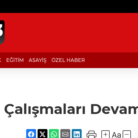
K
EĞİTİM
ASAYİŞ
ÖZEL HABER
 Çalışmaları Deva