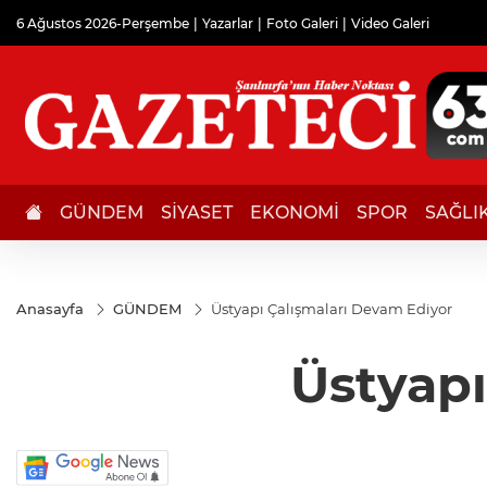
6 Ağustos 2026-Perşembe
Yazarlar
Foto Galeri
Video Galeri
GÜNDEM
SİYASET
EKONOMİ
SPOR
SAĞLI
Anasayfa
GÜNDEM
Üstyapı Çalışmaları Devam Ediyor
Üstyapı