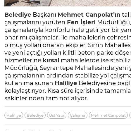
Belediye
Başkanı
Mehmet Canpolat’ın
tal
çalışmalarını yürüten
Fen İşleri
Müdürlüğü, b
çalışmalarıyla konforlu hale getiriyor bir 
onarımı çalışmaları ile mahallelerin çehres
olmuş yolları onaran ekipler, Sırrın Mahal
ve yeni açtığı yolları kilitli beton parke döş
hizmetlerine
kırsal
mahallelerde ise stabili
Müdürlüğü, Seyrantepe Mahallesinde yeni yo
çalışmalarının ardından stabilize yol çalışm
kullanıma sunan
Haliliye
Belediyesine bağlı
kolaylaştırıyor. Kısa süre içerisinde tamaml
sakinlerinden tam not alıyor.
Haliliye
Belediye
Üst Yapı
Çalışma
Mehmet Canpolat