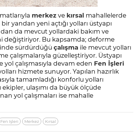
imatlarıyla
merkez
ve
kırsal
mahallelerde
ir yandan yeni açtığı yolları üstyapı
yandan da mevcut yollardaki bakım ve
ini değiştiriyor. Bu kapsamda; deforme
lesinde sürdürdüğü
çalışma
ile mevcut yolları
eme çalışmalarıyla güzelleştiriyor. Üstyapı
ze yol çalışmasıyla devam eden
Fen İşleri
lları hizmete sunuyor. Yapılan hazırlık
asıyla tamamladığı konforlu yolları
 ekipler, ulaşımı da büyük ölçüde
anan yol çalışmaları ise mahalle
Fen Işleri
Merkez
Kırsal