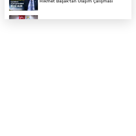
Hikmet Başak’tan Ulaşım Çalışması
Haliliye'den Gençlere Büyük Destek
Çok Sayıda Ürün Ele Geçirildi
Taş Tepelere Yurt Dışı Tanıtımı
Gazze'de Soykırım Devam Ediyor