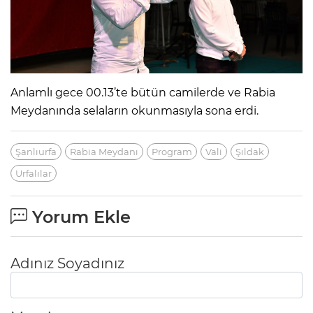
Anlamlı gece 00.13’te bütün camilerde ve Rabia
Meydanında selaların okunmasıyla sona erdi.
Şanlıurfa
Rabia Meydanı
Program
Vali
Şıldak
Urfalılar
Yorum Ekle
Adınız Soyadınız