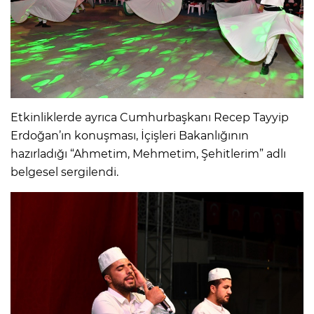
Etkinliklerde ayrıca Cumhurbaşkanı Recep Tayyip
Erdoğan’ın konuşması, İçişleri Bakanlığının
hazırladığı “Ahmetim, Mehmetim, Şehitlerim” adlı
belgesel sergilendi.