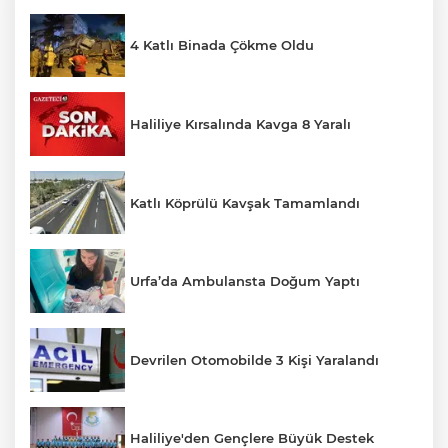
4 Katlı Binada Çökme Oldu
Haliliye Kırsalında Kavga 8 Yaralı
Katlı Köprülü Kavşak Tamamlandı
Urfa’da Ambulansta Doğum Yaptı
Devrilen Otomobilde 3 Kişi Yaralandı
Haliliye'den Gençlere Büyük Destek