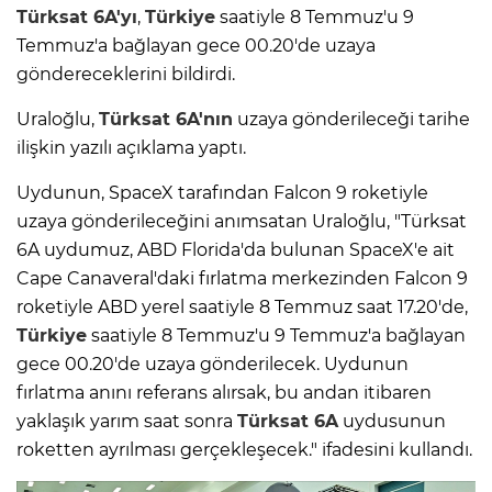
Türksat 6A'yı
,
Türkiye
saatiyle 8 Temmuz'u 9
Temmuz'a bağlayan gece 00.20'de uzaya
göndereceklerini bildirdi.
Uraloğlu,
Türksat 6A'nın
uzaya gönderileceği tarihe
ilişkin yazılı açıklama yaptı.
Uydunun, SpaceX tarafından Falcon 9 roketiyle
uzaya gönderileceğini anımsatan Uraloğlu, "Türksat
6A uydumuz, ABD Florida'da bulunan SpaceX'e ait
Cape Canaveral'daki fırlatma merkezinden Falcon 9
roketiyle ABD yerel saatiyle 8 Temmuz saat 17.20'de,
Türkiye
saatiyle 8 Temmuz'u 9 Temmuz'a bağlayan
gece 00.20'de uzaya gönderilecek. Uydunun
fırlatma anını referans alırsak, bu andan itibaren
yaklaşık yarım saat sonra
Türksat 6A
uydusunun
roketten ayrılması gerçekleşecek." ifadesini kullandı.