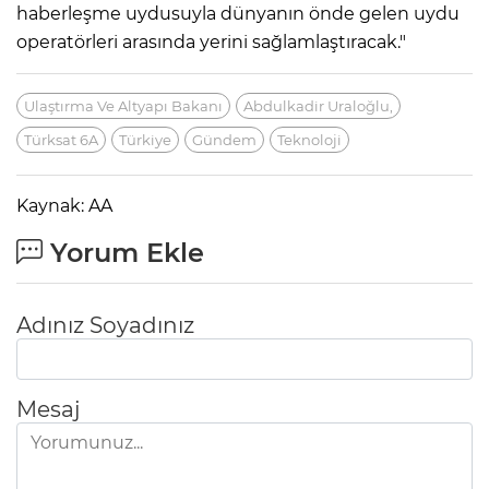
haberleşme uydusuyla dünyanın önde gelen uydu
operatörleri arasında yerini sağlamlaştıracak."
Ulaştırma Ve Altyapı Bakanı
Abdulkadir Uraloğlu,
Türksat 6A
Türkiye
Gündem
Teknoloji
Kaynak: AA
Yorum Ekle
Adınız Soyadınız
Mesaj