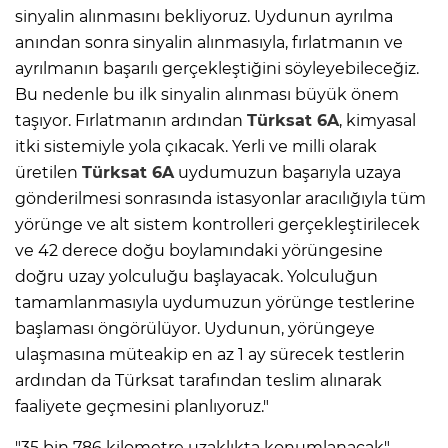
sinyalin alınmasını bekliyoruz. Uydunun ayrılma
anından sonra sinyalin alınmasıyla, fırlatmanın ve
ayrılmanın başarılı gerçekleştiğini söyleyebileceğiz.
Bu nedenle bu ilk sinyalin alınması büyük önem
taşıyor. Fırlatmanın ardından
Türksat 6A
, kimyasal
itki sistemiyle yola çıkacak. Yerli ve milli olarak
üretilen
Türksat 6A
uydumuzun başarıyla uzaya
gönderilmesi sonrasında istasyonlar aracılığıyla tüm
yörünge ve alt sistem kontrolleri gerçekleştirilecek
ve 42 derece doğu boylamındaki yörüngesine
doğru uzay yolculuğu başlayacak. Yolculuğun
tamamlanmasıyla uydumuzun yörünge testlerine
başlaması öngörülüyor. Uydunun, yörüngeye
ulaşmasına müteakip en az 1 ay sürecek testlerin
ardından da Türksat tarafından teslim alınarak
faaliyete geçmesini planlıyoruz."
"35 bin 786 kilometre uzaklıkta konumlanacak"