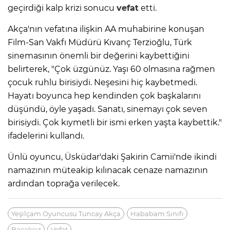
geçirdiği kalp krizi sonucu
vefat
etti.
Akça'nın vefatına ilişkin AA muhabirine konuşan
Film-San Vakfı Müdürü Kıvanç Terzioğlu, Türk
sinemasının önemli bir değerini kaybettiğini
belirterek, "Çok üzgünüz. Yaşı 60 olmasına rağmen
çocuk ruhlu birisiydi. Neşesini hiç kaybetmedi.
Hayatı boyunca hep kendinden çok başkalarını
düşündü, öyle yaşadı. Sanatı, sinemayı çok seven
birisiydi. Çok kıymetli bir ismi erken yaşta kaybettik."
ifadelerini kullandı.
Ünlü oyuncu, Üsküdar'daki Şakirin Camii'nde ikindi
namazının müteakip kılınacak cenaze namazının
ardından toprağa verilecek.
Yeşilçam Oyuncusu Tuncay Akça
Hababam Sınıfı
Bacaksız
Vefat