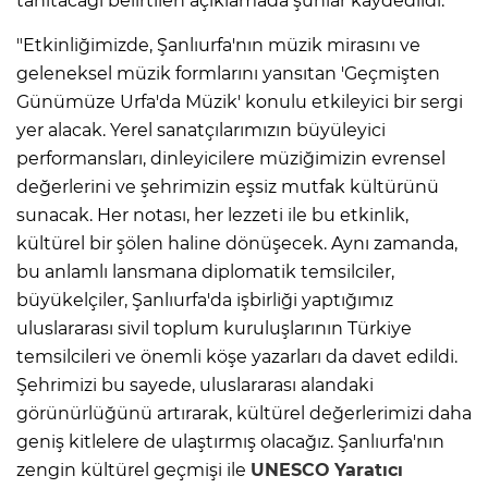
tanıtacağı belirtilen açıklamada şunlar kaydedildi:
"Etkinliğimizde, Şanlıurfa'nın müzik mirasını ve
geleneksel müzik formlarını yansıtan 'Geçmişten
Günümüze Urfa'da Müzik' konulu etkileyici bir sergi
yer alacak. Yerel sanatçılarımızın büyüleyici
performansları, dinleyicilere müziğimizin evrensel
değerlerini ve şehrimizin eşsiz mutfak kültürünü
sunacak. Her notası, her lezzeti ile bu etkinlik,
kültürel bir şölen haline dönüşecek. Aynı zamanda,
bu anlamlı lansmana diplomatik temsilciler,
büyükelçiler, Şanlıurfa'da işbirliği yaptığımız
uluslararası sivil toplum kuruluşlarının Türkiye
temsilcileri ve önemli köşe yazarları da davet edildi.
Şehrimizi bu sayede, uluslararası alandaki
görünürlüğünü artırarak, kültürel değerlerimizi daha
geniş kitlelere de ulaştırmış olacağız. Şanlıurfa'nın
zengin kültürel geçmişi ile
UNESCO
Yaratıcı