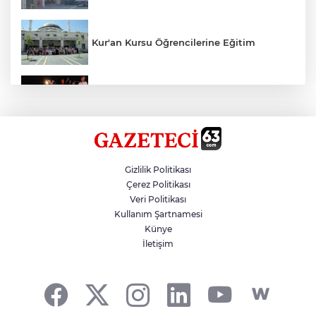
Kur'an Kursu Öğrencilerine Eğitim
Otomobil Eşeğe Çarptı 4 Yaralı
Siverek’te Mahmut Gülel Dönemi
Gizlilik Politikası
Çerez Politikası
Veri Politikası
Filistin Konvoyuna Coşkulu Karşılama
Kullanım Şartnamesi
Künye
İletişim
Kazada 1 Kişi Öldü, 1 Kişi Yaralandı